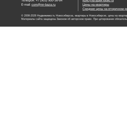
Телефон: +7 (903) 900-36-84
Консультация юриста
E-mail:
com@nn-baza.ru
Цены на квартиры
Средние цены на вторичном р
© 2008-2026 Недвижимость Новосибирска, квартиры в Новосибирске, цены на квартир
Материалы сайта защищены Законом об авторском праве. При цитировании обязатель