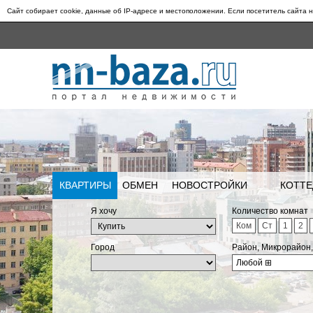
Сайт собирает cookie, данные об IP-адресе и местоположении. Если посетитель сайта н
КВАРТИРЫ
ОБМЕН
НОВОСТРОЙКИ
КОТТЕ
Я хочу
Количество комнат
Ком
Ст
1
2
Город
Район, Микрорайон
Любой
⊞