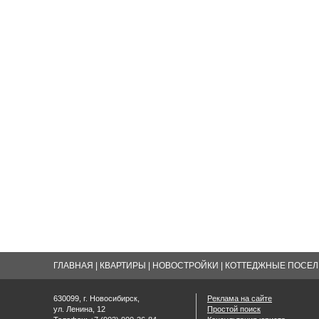
ГЛАВНАЯ
|
КВАРТИРЫ
|
НОВОСТРОЙКИ
|
КОТТЕДЖНЫЕ ПОСЕЛК
630099, г. Новосибирск,
Реклама на сайте
ул. Ленина, 12
Простой поиск