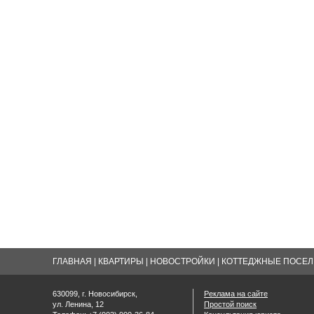
ГЛАВНАЯ
|
КВАРТИРЫ
|
НОВОСТРОЙКИ
|
КОТТЕДЖНЫЕ ПОСЕЛК
630099, г. Новосибирск,
Реклама на сайте
ул. Ленина, 12
Простой поиск