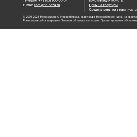
Телефон: +7 (903) 900-36-84
Консультация юриста
E-mail:
com@nn-baza.ru
Цены на квартиры
Средние цены на вторичном р
© 2008-2026 Недвижимость Новосибирска, квартиры в Новосибирске, цены на квартир
Материалы сайта защищены Законом об авторском праве. При цитировании обязатель