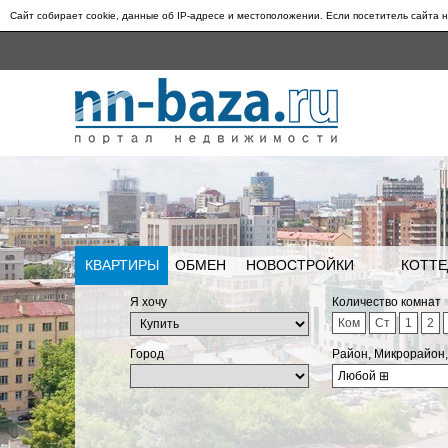
Сайт собирает cookie, данные об IP-адресе и местоположении. Если посетитель сайта н
КВАРТИРЫ
ОБМЕН
НОВОСТРОЙКИ
КОТТЕ
Я хочу
Количество комнат
Ком
Ст
1
2
Город
Район, Микрорайон
Любой
⊞