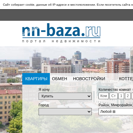
Сайт собирает cookie, данные об IP-адресе и местоположении. Если посетитель сайта н
КВАРТИРЫ
ОБМЕН
НОВОСТРОЙКИ
КОТТЕ
Я хочу
Количество комнат
Ком
Ст
1
2
Город
Район, Микрорайон
Любой
⊞