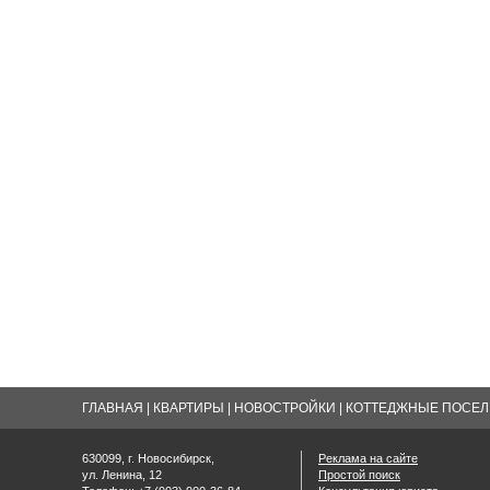
ГЛАВНАЯ
|
КВАРТИРЫ
|
НОВОСТРОЙКИ
|
КОТТЕДЖНЫЕ ПОСЕЛК
630099, г. Новосибирск,
Реклама на сайте
ул. Ленина, 12
Простой поиск