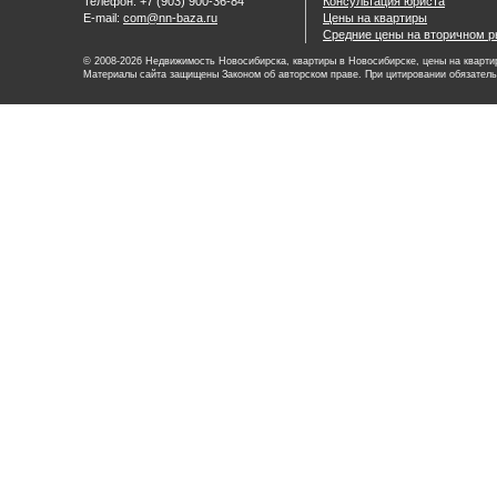
Телефон: +7 (903) 900-36-84
Консультация юриста
E-mail:
com@nn-baza.ru
Цены на квартиры
Средние цены на вторичном р
© 2008-2026 Недвижимость Новосибирска, квартиры в Новосибирске, цены на квартир
Материалы сайта защищены Законом об авторском праве. При цитировании обязатель