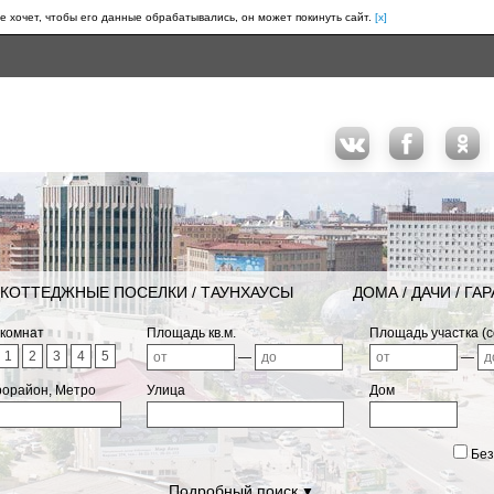
е хочет, чтобы его данные обрабатывались, он может покинуть сайт.
[x]
КОТТЕДЖНЫЕ ПОСЕЛКИ / ТАУНХАУСЫ
ДОМА / ДАЧИ / ГА
 комнат
Площадь кв.м.
Площадь участка (с
1
2
3
4
5
—
—
рорайон, Метро
Улица
Дом
Без
Подробный поиск
▼