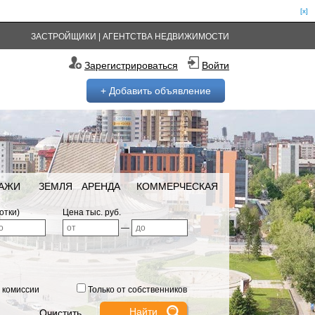
[x]
ЗАСТРОЙЩИКИ
|
АГЕНТСТВА НЕДВИЖИМОСТИ
Зарегистрироваться
Войти
+ Добавить объявление
РАЖИ
ЗЕМЛЯ
АРЕНДА
КОММЕРЧЕСКАЯ
отки)
Цена тыс. руб.
—
 комиссии
Только от собственников
Очистить