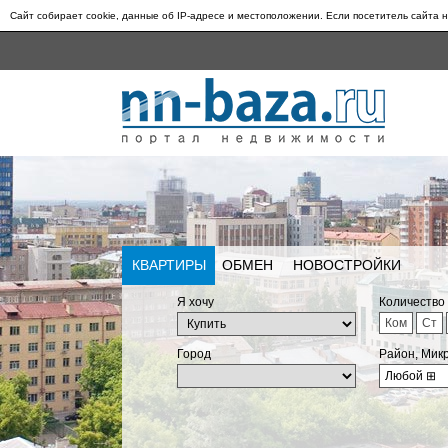
Сайт собирает cookie, данные об IP-адресе и местоположении. Если посетитель сайта н
КВАРТИРЫ
ОБМЕН
НОВОСТРОЙКИ
Я хочу
Количество
Ком
Ст
Город
Район, Мик
Любой
⊞