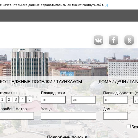
е хочет, чтобы его данные обрабатывались, он может покинуть сайт.
[x]
КОТТЕДЖНЫЕ ПОСЕЛКИ / ТАУНХАУСЫ
ДОМА / ДАЧИ / ГА
 комнат
Площадь кв.м.
Площадь участка (с
1
2
3
4
5
—
—
рорайон, Метро
Улица
Дом
Без
Подробный поиск
▼