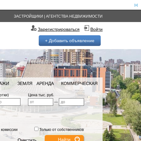
[x]
ЗАСТРОЙЩИКИ
|
АГЕНТСТВА НЕДВИЖИМОСТИ
Зарегистрироваться
Войти
+ Добавить объявление
РАЖИ
ЗЕМЛЯ
АРЕНДА
КОММЕРЧЕСКАЯ
отки)
Цена тыс. руб.
—
 комиссии
Только от собственников
Очистить