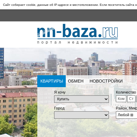
Сайт собирает cookie, данные об IP-адресе и местоположении. Если посетитель сайта н
КВАРТИРЫ
ОБМЕН
НОВОСТРОЙКИ
Я хочу
Количество
Ком
Ст
Город
Район, Мик
Любой
⊞