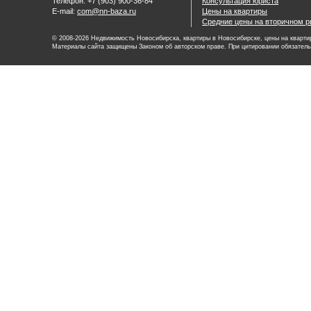
Телефон: +7 (903) 900-36-84
Консультация юриста
E-mail:
com@nn-baza.ru
Цены на квартиры
Средние цены на вторичном р
© 2008-2026 Недвижимость Новосибирска, квартиры в Новосибирске, цены на квартир
Материалы сайта защищены Законом об авторском праве. При цитировании обязатель