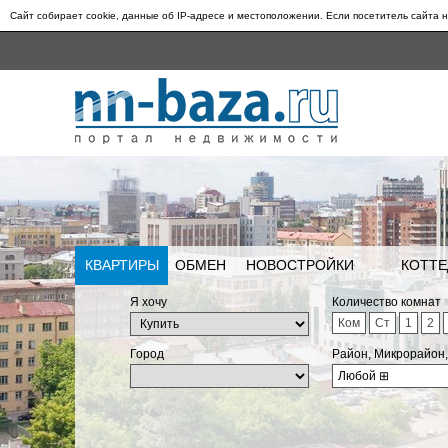
Сайт собирает cookie, данные об IP-адресе и местоположении. Если посетитель сайта н
КВАРТИРЫ
ОБМЕН
НОВОСТРОЙКИ
КОТТЕ
Я хочу
Количество комнат
Ком
Ст
1
2
Город
Район, Микрорайон
Любой
⊞