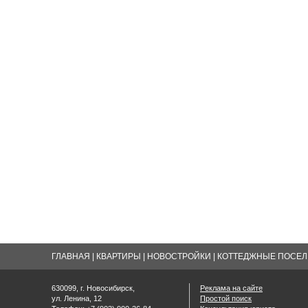
ГЛАВНАЯ
|
КВАРТИРЫ
|
НОВОСТРОЙКИ
|
КОТТЕДЖНЫЕ ПОСЕЛК
630099, г. Новосибирск,
Реклама на сайте
ул. Ленина, 12
Простой поиск