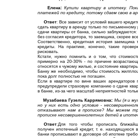
Елена:
Купили квартиру в ипотеку. По
платежей по кредиту, потому сдаем свою в ар
Ответ
: Все зависит от условий вашего креди
сдать квартиру в аренду только по письменному
сдачи квартиры от банка, сильно заблуждаются
без согласия кредитора, то заемщика, скорее в
Соответственно, кредитная история заемщика т
кредиты. На практике, конечно, такие провер
рисковать.
Кстати, нужно помнить и о том, что стоимос
примерно на 20-30% - по причине возрастающи
относятся к чужому жилью, и состояние квартир
Банку же необходимо, чтобы стоимость жилплощ
пока долг полностью не погашен.
Если в квартире по вине ваших арендаторов п
предупредили страховую компанию о сдаче кварт
в банке, из-за чего масштаб неприятностей тольк
Музабаева Гузель Каррямовна:
Мы (я и му
но у них есть одно условие - несовершенно
отказывают нам в прописке? Мы можем тре
прописке несовершеннолетних детей в ипоте
Ответ
:Для того чтобы прописать ближайш
получен ипотечный кредит, т. е. находящуюся в
банки прописывают в договоре об ипотеке требо