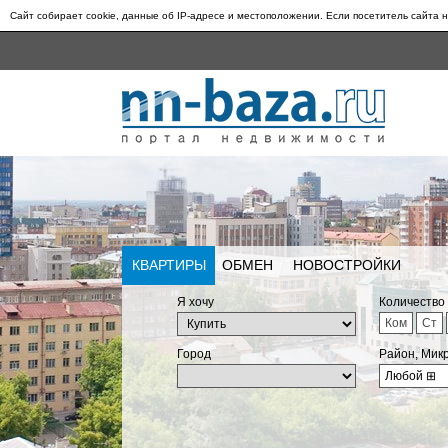
Сайт собирает cookie, данные об IP-адресе и местоположении. Если посетитель сайта н
КВАРТИРЫ
ОБМЕН
НОВОСТРОЙКИ
Я хочу
Количество
Ком
Ст
Город
Район, Мик
Любой
⊞