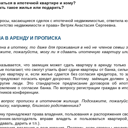
саться в ипотечной квартире и кому?
ать такое жилье или подарить?
опросы, касающиеся сделок с ипотечной недвижимостью, ответила 
ентство недвижимости и права» Ветряк Анастасия Сергеевна.
ЧА В АРЕНДУ И ПРОПИСКА
на в ипотеку, то даже для проживания в ней не членов семьи 
ажите, пожалуйста, могу ли я сдавать ипотечную квартиру ил
указывается, что заемщик может сдать квартиру в аренду только
 полагают, что смогут утаить факт сдачи квартиры от банка, силь
ю квартиру и, если жилье сдается без согласия кредитора, то 
 предложат погасить кредит досрочно. Поэтому заёмщик должен у
другие люди. Это стандартное предписание договоров об ипо
мление о согласии банка. По вопросу регистрации граждан в ип
стников конференции.
ь вопрос прописки в ипотечном жилище. Подскажите, пожалу
писку, например, близкого родственника?
еннику принадлежат права владения, пользования и распоряжения с
енник-залогодатель вправе владеть и пользоваться квартиро
авать, дарить и т.п.).
вомочия владения и пользования. Поэтому, если стороны кредит