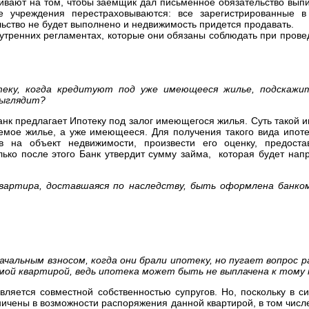
аивают на том, чтобы заемщик дал письменное обязательство выпи
е учреждения перестраховываются: все зарегистрированные в
льство не будет выполнено и недвижимость придется продавать.
нутренних регламентах, которые они обязаны соблюдать при пров
еку, когда кредитуют под уже имеющееся жилье, подскажит
выглядит?
нк предлагает Ипотеку под залог имеющегося жилья. Суть такой ип
аемое жилье, а уже имеющееся. Для получения такого вида ипоте
в на объект недвижимости, произвести его оценку, предоста
ько после этого Банк утвердит сумму займа, которая будет нап
артира, доставшаяся по наследству, быть оформлена банком
чальным взносом, когда они брали ипотеку, но пугает вопрос р
самой квартирой, ведь ипотека может быть не выплачена к том
является совместной собственностью супругов. Но, поскольку в 
ничены в возможности распоряжения данной квартирой, в том числ