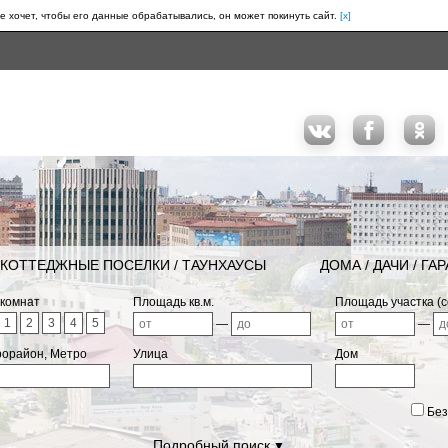
е хочет, чтобы его данные обрабатывались, он может покинуть сайт.
[x]
КОТТЕДЖНЫЕ ПОСЕЛКИ / ТАУНХАУСЫ
ДОМА / ДАЧИ / ГА
 комнат
Площадь кв.м.
Площадь участка (с
1
2
3
4
5
—
—
рорайон, Метро
Улица
Дом
Без
Подробный поиск
▼