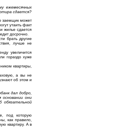
му ежемесячных
артира сдается?
то заемщик может
огут утаить факт
ли жилье сдается
редит досрочно.
сти брать другие
ствия, лучше не
енду увеличится
ли гораздо хуже
нником квартиры,
аховую, а вы не
узнают об этом и
рбанк дал добро,
м основании они
б обязательной
ре, под которую
ны, как правило,
ую квартиру. А в