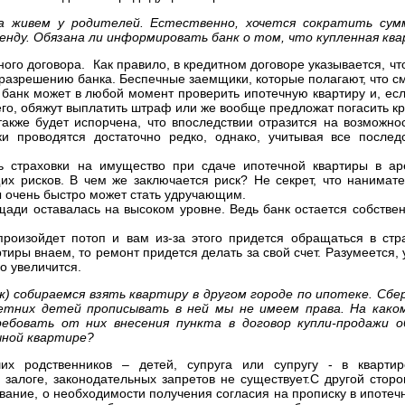
ка живем у родителей. Естественно, хочется сократить сум
енду. Обязана ли информировать банк о том, что купленная кв
тного договора. Как правило, в кредитном договоре указывается, ч
 разрешению банка. Беспечные заемщики, которые полагают, что см
: банк может в любой момент проверить ипотечную квартиру и, ес
сего, обяжут выплатить штраф или же вообще предложат погасить к
акже будет испорчена, что впоследствии отразится на возможно
ки проводятся достаточно редко, однако, учитывая все послед
ть страховки на имущество при сдаче ипотечной квартиры в ар
х рисков. В чем же заключается риск? Не секрет, что нанимате
ы очень быстро может стать удручающим.
ади оставалась на высоком уровне. Ведь банк остается собстве
роизойдет потоп и вам из-за этого придется обращаться в стр
иры внаем, то ремонт придется делать за свой счет. Разумеется, 
о увеличится.
ж) собираемся взять квартиру в другом городе по ипотеке. Сбе
летних детей прописывать в ней мы не имеем права. На како
бовать от них внесения пункта в договор купли-продажи о
чной квартире?
их родственников – детей, супруга или супругу - в кварти
 залоге, законодательных запретов не существует.С другой сторо
вание, о необходимости получения согласия на прописку в ипотечн