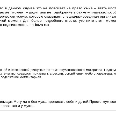
 то в данном случае это не повлияет на право сына – взять ипо
деляет момент – дадут или нет одобрение в банке – платежеспособ
мерческая услуга, которую оказывает специализированная организа
ругой момент. Для более подробного ответа, уточните этот моме
 недвижимость. nn-baza.ru».
вной и взвешенной дискуссии по теме опубликованного материала. Недоп
тельство, содержат призывы к агрессии, оскорбления любого характера, л
а содержание комментариев.
аемщик.Могу ли я без мужа прописать себя и детей.Просто муж вс
 права как и у мужа.