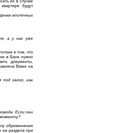
сать их в случае
 квартире будут
едении ипотечных
е, а у нас уже
отеки в том, что
ки в Банк нужно
вить документы,
равлена Вами на
 под залог, как
азвода. Если они
у моменту?
силу обременения
е ее раздела при