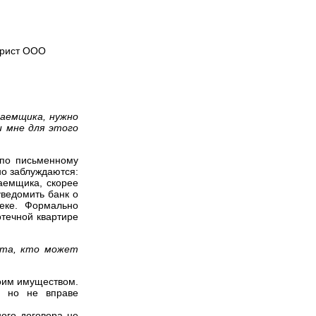
юрист ООО
заемщика, нужно
и мне для этого
 по письменному
но заблуждаются:
заемщика, скорее
ведомить банк о
теке. Формально
отечной квартире
йста, кто может
воим имуществом.
й, но не вправе
ного договора не