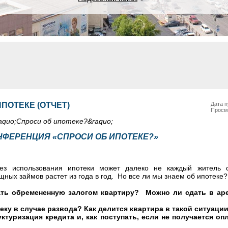
ПОТЕКЕ (ОТЧЕТ)
Дата п
Просм
aquo;Спроси об ипотеке?&raquo;
НФЕРЕНЦИЯ «СПРОСИ ОБ ИПОТЕКЕ?»
без использования ипотеки может далеко не каждый житель с
ных займов растет из года в год. Но все ли мы знаем об ипотеке?
ать обремененную залогом квартиру? Можно ли сдать в ар
теку в случае развода? Как делится квартира в такой ситуаци
уктуризация кредита и, как поступать, если не получается оп