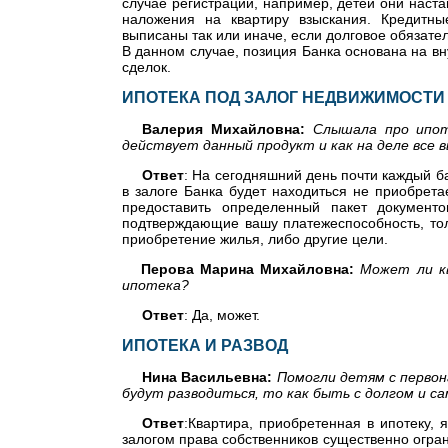
случае регистрации, например, детей они наст
наложения на квартиру взыскания. Кредитны
выписаны так или иначе, если долговое обязате
В данном случае, позиция Банка основана на в
сделок.
ИПОТЕКА ПОД ЗАЛОГ НЕДВИЖИМОСТИ
Валерия Михайловна:
Слышала про ипот
действует данный продукт и как на деле все 
Ответ
: На сегодняшний день почти каждый ба
в залоге Банка будет находиться не приобрет
предоставить определенный пакет документо
подтверждающие вашу платежеспособность, тол
приобретение жилья, либо другие цели.
Перова Марина Михайловна:
Может ли кв
ипотека?
Ответ
: Да, может.
ИПОТЕКА И РАЗВОД
Нина Васильевна:
Помогли детям с первона
будут разводиться, то как быть с долгом и 
Ответ
:Квартира, приобретенная в ипотеку, 
залогом права собственников существенно огра