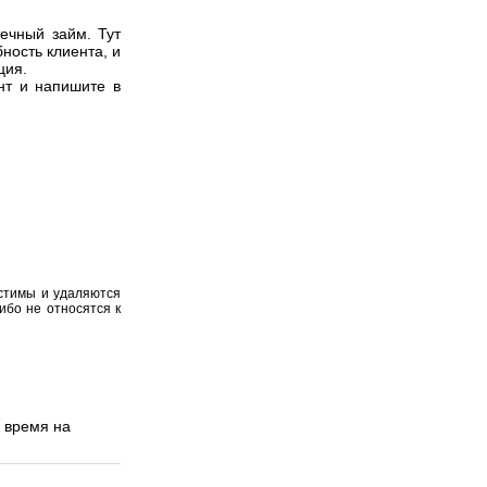
течный займ. Тут
ность клиента, и
ция.
нт и напишите в
устимы и удаляются
ибо не относятся к
е время на