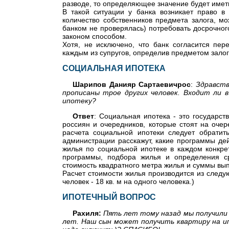
разводе, то определяющее значение будет имет
В такой ситуации у банка возникает право в
количество собственников предмета залога, м
банком не проверялась) потребовать досрочного
законом способом.
Хотя, не исключено, что банк согласится пе
каждым из супругов, определив предметом залог
СОЦИАЛЬНАЯ ИПОТЕКА
Шарипов Данияр Сартаевичрос
:
Здравств
прописаны трое других человек. Входит ли 
ипотеку?
Ответ
: Социальная ипотека - это государ
россиян и очередников, которые стоят на очер
расчета социальной ипотеки следует обрати
администрации расскажут, какие программы дей
жилья по социальной ипотеке в каждом конкре
программы, подбора жилья и определения ср
стоимость квадратного метра жилья и суммы вып
Расчет стоимости жилья производится из следую
человек - 18 кв. м на одного человека.)
ИПОТЕЧНЫЙ ВОПРОС
Рахиля:
Пять лет тому назад мы получили 
лет. Наш сын может получить квартиру на ипо