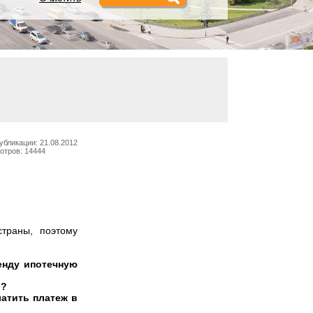
убликации: 21.08.2012
отров: 14444
траны, поэтому
енду ипотечную
и?
латить платеж в