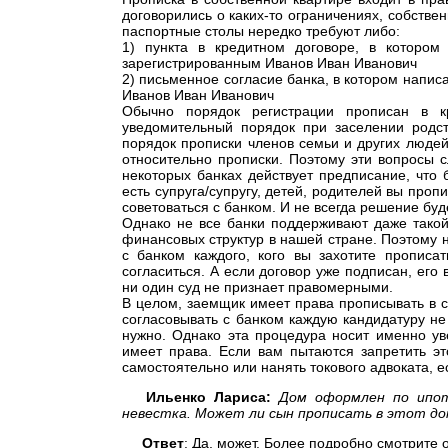
договорились о каких-то ограничениях, собстве
паспортные столы нередко требуют либо:
1) пункта в кредитном договоре, в котором
зарегистрированным Иванов Иван Иванович
2) письменное согласие банка, в котором напис
Иванов Иван Иванович
Обычно порядок регистрации прописан в к
уведомительный порядок при заселении родст
порядок прописки членов семьи и других людей
относительно прописки. Поэтому эти вопросы 
некоторых банках действует предписание, что 
есть супруга/супругу, детей, родителей вы проп
советоваться с банком. И не всегда решение бу
Однако не все банки поддерживают даже такой
финансовых структур в нашей стране. Поэтому 
с банком каждого, кого вы захотите прописа
согласиться. А если договор уже подписан, его
ни один суд не признает правомерными.
В целом, заемщик имеет права прописывать в св
согласовывать с банком каждую кандидатуру не
нужно. Однако эта процедура носит именно ув
имеет права. Если вам пытаются запретить эт
самостоятельно или нанять токового адвоката, ес
Ильенко Лариса:
Дом оформлен по ипот
невестка. Может ли сын прописать в этот до
Ответ
: Да, может. Более подробно смотрите