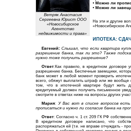
• Можно ли пропи
• Можно ли завещ
Ветряк Анастасия
Сергеевна
Юрист ООО
На эти и другие в
«Новосибирское
«Новосибирское Аг
Агентство
недвижимости и права»
ИПОТЕКА: СДА
Евгений:
Слышал, что если квартира купле
разрешение банка, так ли это? Также подск
нужно тоже получить разрешение?
Ответ
:Как правило, в кредитном договоре 
разрешению банка. Беспечные заемщики, которые
банк может в любой момент проверить ипотечну
всего, обяжут выплатить штраф или же вообще
том, что в ипотечной квартире будут жить 
кредитуемый должен получить письменное уведо
смотрите в ответах ниже на вопросы других уча
Мария
:
У Вас вот в списке вопросов ест
прописаться и нужно ли согласие банка на про
Ответ
: Согласно ч. 1 ст. 209 ГК РФ собств
В кредитном договоре написано, что собств
распоряжаться ей (т.е. не вправе отчуждать - прод
Прописка в собственной квартире входит в пра