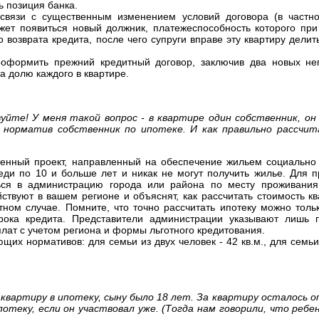
ь позиция банка.
 связи с существенным изменением условий договора (в частно
ожет появиться новый должник, платежеспособность которого при
 возврата кредита, после чего супруги вправе эту квартиру дели
реоформить прежний кредитный договор, заключив два новых не
а долю каждого в квартире.
уйте! У меня такой вопрос - в квартире один собственник, он 
в норматив собственник по ипотеке. И как правильно рассчи
ственный проект, направленный на обеспечение жильем социальн
еди по 10 и больше лет и никак не могут получить жилье. Для 
ться в администрацию города или района по месту проживания
ствуют в вашем регионе и объяснят, как рассчитать стоимость к
тном случае. Помните, что точно рассчитать ипотеку можно толь
ока кредита. Представители администрации указывают лишь 
лат с учетом региона и формы льготного кредитования.
щих нормативов: для семьи из двух человек - 42 кв.м., для семьи
квартиру в ипотеку, сыну было 18 лет. За квартиру осталось 
теку, если он участвовал уже. (Тогда нам говорили, что ребе