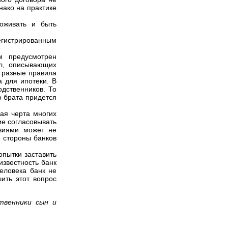
нако на практике
роживать и быть
регистрированным
м предусмотрен
ил, описывающих
т разные правила
 для ипотеки. В
одственников. То
о брата придется
ая черта многих
ие согласовывать
овиями может не
о стороны банков
опытки заставить
известность банк
еловека банк не
ить этот вопрос
твенники сын и