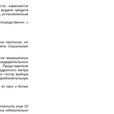
сти, изменяется
 выдаче кредита
ть установленным
посредственно с
не прописан, но
тать социальную
о не защищенных
предварительного
. Представители
вадратного метра
ко после выбора
приблизительную
 из трех и более
оплатить еще 10
нка обязательно