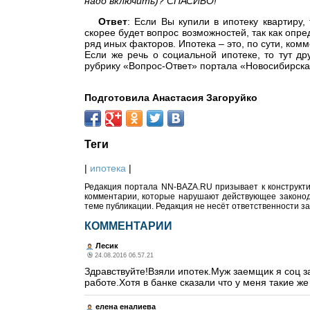
надо включить)? СПАСИБО!
Ответ
: Если Вы купили в ипотеку квартиру,
скорее будет вопрос возможностей, так как опре
ряд иных факторов. Ипотека – это, по сути, ком
Если же речь о социальной ипотеке, то тут д
рубрику «Вопрос-Ответ» портала «Новосибирская
Подготовила Анастасия Загоруйко
Теги
|
ипотека
|
Редакция портала NN-BAZA.RU призывает к конструкти
комментарии, которые нарушают действующее законода
теме публикации. Редакция не несёт ответственности з
КОММЕНТАРИИ
Лесик
24.08.2016 06.57.21
Здравствуйте!Взяли ипотек.Муж заемщик я соц з
работе.Хотя в банке сказали что у меня такие же
елена еналиева