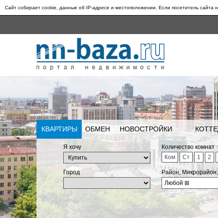
Сайт собирает cookie, данные об IP-адресе и местоположении. Если посетитель сайта н
КВАРТИРЫ
ОБМЕН
НОВОСТРОЙКИ
КОТТЕ
Я хочу
Количество комнат
Ком
Ст
1
2
Город
Район, Микрорайон
Любой
⊞