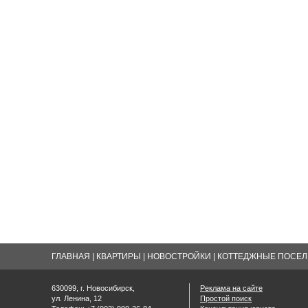
ГЛАВНАЯ
|
КВАРТИРЫ
|
НОВОСТРОЙКИ
|
КОТТЕДЖНЫЕ ПОСЕЛК
630099, г. Новосибирск,
Реклама на сайте
ул. Ленина, 12
Простой поиск