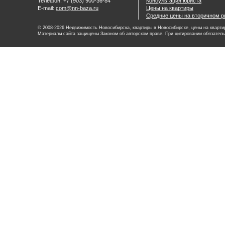
Телефон: +7 (903) 900-36-84
Консультация юриста
E-mail:
com@nn-baza.ru
Цены на квартиры
Средние цены на вторичном р
© 2008-2026 Недвижимость Новосибирска, квартиры в Новосибирске, цены на квартир
Материалы сайта защищены Законом об авторском праве. При цитировании обязатель