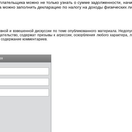
лательщика можно не только узнать о сумме задолженности, нач
иса можно заполнить декларацию по налогу на доходы физических 
вной и взвешенной дискуссии по теме опубликованного материала. Недоп
тельство, содержат призывы к агрессии, оскорбления любого характера, л
а содержание комментариев.
ия