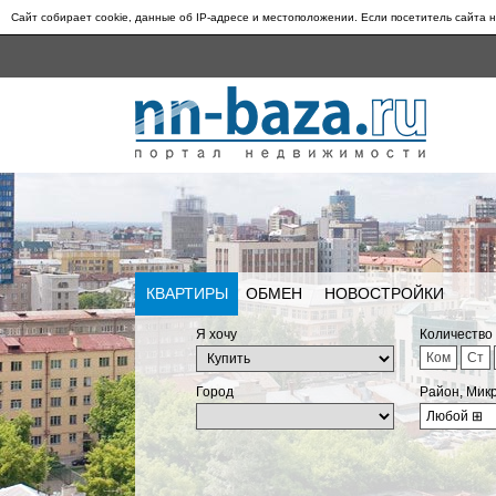
Сайт собирает cookie, данные об IP-адресе и местоположении. Если посетитель сайта н
КВАРТИРЫ
ОБМЕН
НОВОСТРОЙКИ
Я хочу
Количество
Ком
Ст
Город
Район, Мик
Любой
⊞