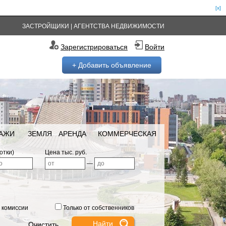
[x]
ЗАСТРОЙЩИКИ
|
АГЕНТСТВА НЕДВИЖИМОСТИ
Зарегистрироваться
Войти
+ Добавить объявление
РАЖИ
ЗЕМЛЯ
АРЕНДА
КОММЕРЧЕСКАЯ
отки)
Цена тыс. руб.
—
 комиссии
Только от собственников
Очистить