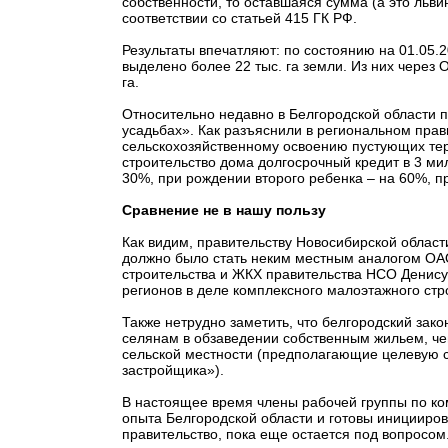
собственности, то оставшаяся сумма (а это ль
соответствии со статьей 415 ГК РФ.
Результаты впечатляют: по состоянию на 01.05.
выделено более 22 тыс. га земли. Из них через
га.
Относительно недавно в Белгородской области п
усадьбах». Как разъяснили в региональном прав
сельскохозяйственному освоению пустующих терр
строительство дома долгосрочный кредит в 3 м
30%, при рождении второго ребенка – на 60%, п
Сравнение не в нашу пользу
Как видим, правительству Новосибирской област
должно было стать неким местным аналогом ОАО 
строительства и ЖКХ правительства НСО Денису 
регионов в деле комплексного малоэтажного стро
Также нетрудно заметить, что белгородский за
селянам в обзаведении собственным жильем, че
сельской местности (предполагающие целевую с
застройщика»).
В настоящее время члены рабочей группы по ко
опыта Белгородской области и готовы иницииров
правительство, пока еще остается под вопросом