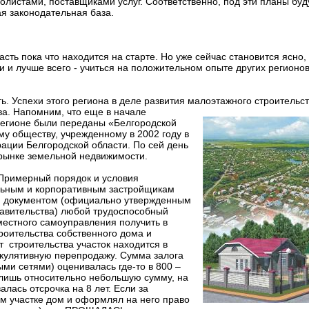
листами, поставщиками услуг. Соответственно, под эти планы буд
я законодательная база.
сть пока что находится на старте. Но уже сейчас становится ясно, 
 и лучше всего - учиться на положительном опыте других регионов
. Успехи этого региона в деле развития малоэтажного строительст
ва.
Напомним, что еще в начале
регионе были переданы «Белгородской
у обществу, учрежденному в 2002 году в
ации Белгородской области. По сей день
рынке земельной недвижимости.
«Примерный порядок и условия
льным и корпоративным застройщикам
тим документом (официально утвержденным
авительства) любой трудоспособный
местного самоуправления получить в
роительства собственного дома и
т строительства участок находится в
екулятивную перепродажу. Сумма залога
ми сетями) оценивалась где-то в 800 –
 лишь относительно небольшую сумму, на
лась отсрочка на 8 лет. Если за
м участке дом и оформлял на него право