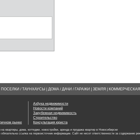
ПОСЕЛКИ / ТАУНХАУСЫ
|
ДОМА / ДАЧИ / ГАРАЖИ
|
ЗЕМЛЯ
|
КОММЕРЧЕСКА
Азбука недвижимости
Новости компаний
Зарубежная недвижимость
Строительство
оричном рынке
Консультация юриста
на квартиры, дома, коттеджи, новостройки, аренда и продажа квартир в Новосибирске
 обязательна ссылка на первоисточник информации. Сайт не несет ответственности за содержание ре