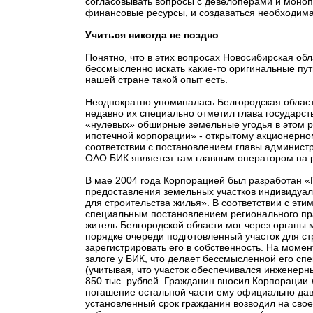
согласовывать вопросы с девелоперами и монопо
финансовые ресурсы, и создаваться необходима
Учиться никогда не поздно
Понятно, что в этих вопросах Новосибирская обла
бессмысленно искать какие-то оригинальные пути
нашей стране такой опыт есть.
Неоднократно упоминалась Белгородская область
недавно их специально отметил глава государст
«нулевых» обширные земельные угодья в этом 
ипотечной корпорации» - открытому акционерном
соответствии с постановлением главы администр
ОАО БИК является там главным оператором на 
В мае 2004 года Корпорацией был разработан 
предоставления земельных участков индивидуа
для строительства жилья». В соответствии с э
специальным постановлением регионального пр
житель Белгородской области мог через органы 
порядке очереди подготовленный участок для ст
зарегистрировать его в собственность. На момен
залоге у БИК, что делает бессмысленной его сп
(учитывая, что участок обеспечивался инженерны
850 тыс. рублей. Гражданин вносил Корпорации
погашение остальной части ему официально дава
установленный срок гражданин возводил на свое