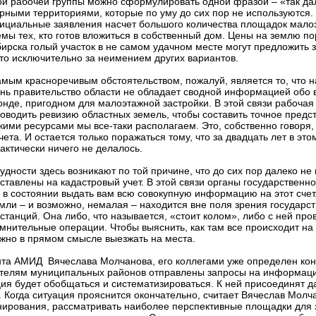
ой рабочей группы можно сформулировать одной фразой – «так да
рными территориями, которые по уму до сих пор не используются. 
фициальные заявления насчет большого количества площадок мало
емы тех, кто готов вложиться в собственный дом. Цены на землю п
ирска голый участок в не самом удачном месте могут предложить з
 что исключительно за неимением других вариантов.
мым красноречивым обстоятельством, пожалуй, является то, что 
нь правительство области не обладает сводной информацией обо
нде, пригодном для малоэтажной застройки. В этой связи рабочая
оводить ревизию областных земель, чтобы составить точное предс
кими ресурсами мы все-таки располагаем. Это, собственно говоря,
чета. И остается только поражаться тому, что за двадцать лет в эт
актически ничего не делалось.
удности здесь возникают по той причине, что до сих пор далеко не 
ставлены на кадастровый учет. В этой связи органы государственн
 в состоянии выдать вам всю совокупную информацию на этот счет.
мли – и возможно, немалая – находится вне поля зрения государс
станций. Она либо, что называется, «стоит колом», либо с ней про
мнительные операции. Чтобы выяснить, как там все происходит на
жно в прямом смысле выезжать на места.
нта АМИД Вячеслава Молчанова, его коллегами уже определен ко
ителям муниципальных районов отправлены запросы на информац
ия будет обобщаться и систематизироваться. К ней присоединят д
е. Когда ситуация прояснится окончательно, считает Вячеслав Молч
нирования, рассматривать наиболее перспективные площадки для 