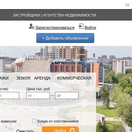
[x]
ЗАСТРОЙЩИКИ
|
АГЕНТСТВА НЕДВИЖИМОСТИ
Зарегистрироваться
Войти
+ Добавить объявление
РАЖИ
ЗЕМЛЯ
АРЕНДА
КОММЕРЧЕСКАЯ
отки)
Цена тыс. руб.
—
 комиссии
Только от собственников
Очистить