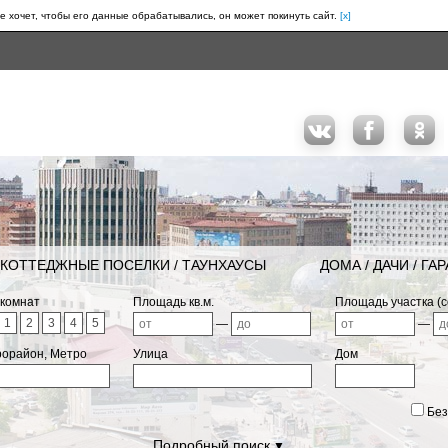
е хочет, чтобы его данные обрабатывались, он может покинуть сайт.
[x]
КОТТЕДЖНЫЕ ПОСЕЛКИ / ТАУНХАУСЫ
ДОМА / ДАЧИ / ГА
 комнат
Площадь кв.м.
Площадь участка (с
1
2
3
4
5
—
—
рорайон, Метро
Улица
Дом
Без
Подробный поиск
▼