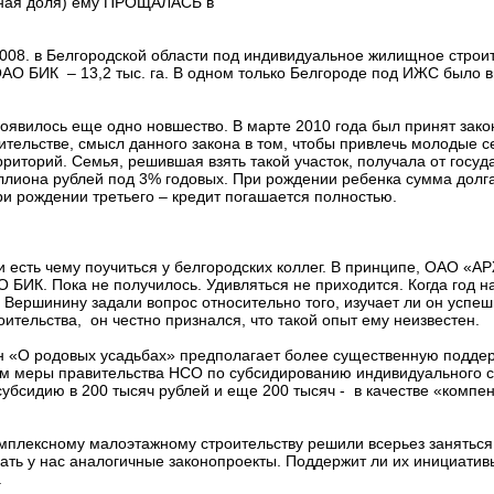
виная доля) ему ПРОЩАЛАСЬ в
2008. в Белгородской области под индивидуальное жилищное строи
 ОАО БИК – 13,2 тыс. га. В одном только Белгороде под ИЖС было 
оявилось еще одно новшество. В марте 2010 года был принят зак
ительстве, смысл данного закона в том, чтобы привлечь молодые с
иторий. Семья, решившая взять такой участок, получала от госуд
иллиона рублей под 3% годовых. При рождении ребенка сумма долг
ри рождении третьего – кредит погашается полностью.
и есть чему поучиться у белгородских коллег. В принципе, ОАО «
БИК. Пока не получилось. Удивляться не приходится. Когда год н
Вершинину задали вопрос относительно того, изучает ли он успеш
ительства, он честно признался, что такой опыт ему неизвестен.
кон «О родовых усадьбах» предполагает более существенную подд
м меры правительства НСО по субсидированию индивидуального с
убсидию в 200 тысяч рублей и еще 200 тысяч - в качестве «компе
мплексному малоэтажному строительству решили всерьез заняться
ать у нас аналогичные законопроекты. Поддержит ли их инициатив
.