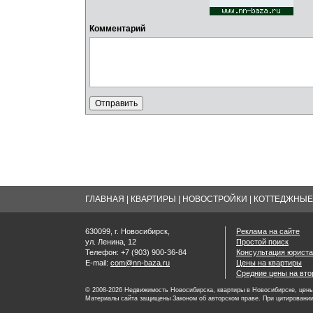
Комментарий
ГЛАВНАЯ
|
КВАРТИРЫ
|
НОВОСТРОЙКИ
|
КОТТЕДЖНЫЕ 
630099, г. Новосибирск,
Реклама на сайте
ул. Ленина, 12
Простой поиск
Телефон: +7 (903) 900-36-84
Консультация юриста
E-mail:
com@nn-baza.ru
Цены на квартиры
Средние цены на вт
© 2008-2026 Недвижимость Новосибирска, квартиры в Новосибирске, цены 
Материалы сайта защищены Законом об авторском праве. При цитировании