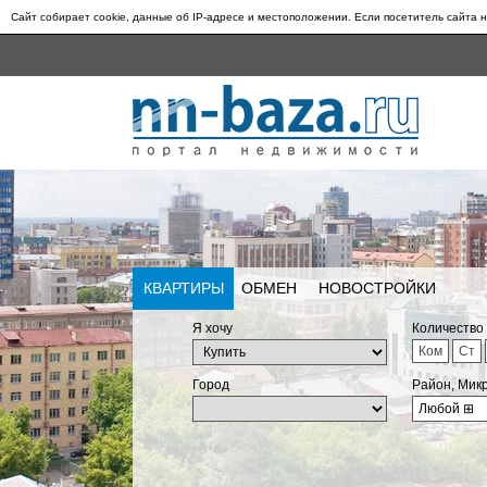
Сайт собирает cookie, данные об IP-адресе и местоположении. Если посетитель сайта н
КВАРТИРЫ
ОБМЕН
НОВОСТРОЙКИ
Я хочу
Количество
Ком
Ст
Город
Район, Мик
Любой
⊞