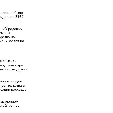
тельство было
выделено 3169
он «О родовых
емьи к
арства на
а снижается на
АРЖС НСО»
азад министру
ный опыт других
ержку молодым
троительства в
нсации расходов
 изучением
ы областное