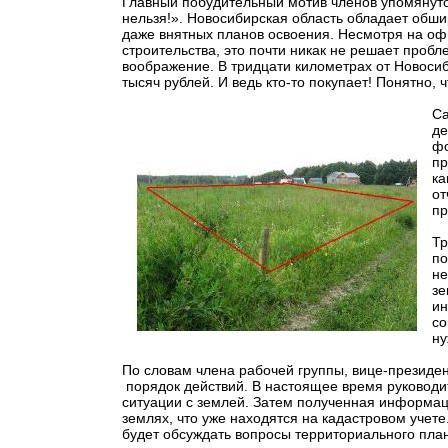
Главный побудительный мотив членов упомянут
нельзя!». Новосибирская область обладает обши
даже внятных планов освоения. Несмотря на о
строительства, это почти никак не решает пробл
воображение. В тридцати километрах от Новосиб
тысяч рублей. И ведь кто-то покупает! Понятно,
Са
де
фо
пр
ка
от
пр
Тр
по
не
зе
ин
со
ну
По словам члена рабочей группы, вице-президе
порядок действий. В настоящее время руковод
ситуации с землей. Затем полученная информац
землях, что уже находятся на кадастровом учет
будет обсуждать вопросы территориального пла