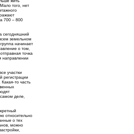
льше жить
Мало того, нет
этажного
оражают
а 700 – 800
на сегодняшний
 всем земельном
 группа начинает
тавление о том,
 отправная точка
ом направлении
все участки
ой регистрации
 Какая-то часть
твенных
водят
 самом деле,
нкретный
ию относительно
анные о тех
анов, можно
застройки,