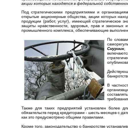
акции которых находятся в федеральной собственн
Под стратегическими предприятиями и организация
открытые акционерные общества, акции которых нахо
продукции (работ, услуг), имеющей стратегическое з
защиты нравственности, здоровья, прав и законных 
промышленного комплекса, обеспечивающие выполнение
По словам
саморегу
Снурник
,
включают
стратеги
опубликов
Действующ
банкротств
В частнос
организац
составлят
требования
Также для таких предприятий установлен более д
обязательств перед кредиторами - шесть месяцев с дат
как это предусмотрено общими правилами.
Кроме того, законодательство о банкротстве устанавл