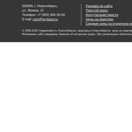
630099, г. Новосибирск,
Реклама на сайте
ул. Ленина, 12
Простой поиск
Телефон: +7 (903) 900-36-84
Консультация юриста
E-mail:
com@nn-baza.ru
Цены на квартиры
Средние цены на вторичном р
© 2008-2026 Недвижимость Новосибирска, квартиры в Новосибирске, цены на квартир
Материалы сайта защищены Законом об авторском праве. При цитировании обязатель