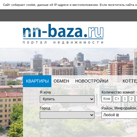
Сайт собирает cookie, данные об IP-адресе и местоположении. Если посетитель сайта н
КВАРТИРЫ
ОБМЕН
НОВОСТРОЙКИ
КОТТЕ
Я хочу
Количество комнат
Ком
Ст
1
2
Город
Район, Микрорайон
Любой
⊞