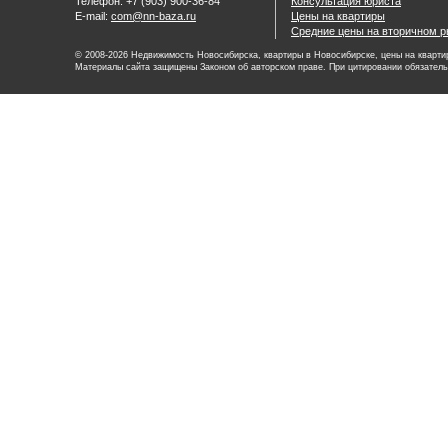
Телефон: +7 (903) 900-36-84
Консультация юриста
E-mail:
com@nn-baza.ru
Цены на квартиры
Средние цены на вторичном р
© 2008-2026 Недвижимость Новосибирска, квартиры в Новосибирске, цены на квартир
Материалы сайта защищены Законом об авторском праве. При цитировании обязатель