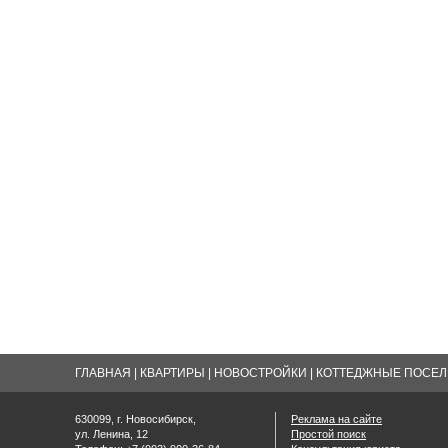
ГЛАВНАЯ
|
КВАРТИРЫ
|
НОВОСТРОЙКИ
|
КОТТЕДЖНЫЕ ПОСЕЛК
630099, г. Новосибирск,
Реклама на сайте
ул. Ленина, 12
Простой поиск