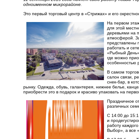
одноименном микрорайоне.
Это первый торговый центр в «Стрижах» и его окрестно
На первом эта
для этой местн
деревьями на п
атмосферой. За
представлены п
работать и сет
«Рыбный День»,
где можно прио
особенностью р
В самом торгов
салон связи, р
снек-бар, в ко
рынку. Одежда, обувь, галантерея, нижнее белье, канц
приобрести это в подарок и красиво упаковать на перво
Праздничное от
различных семе
С 14:00 до 15:
и продегустиро
работу каждого
Выбор», а все 