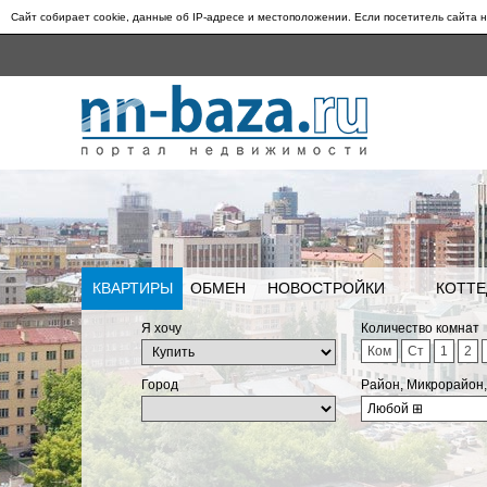
Сайт собирает cookie, данные об IP-адресе и местоположении. Если посетитель сайта н
КВАРТИРЫ
ОБМЕН
НОВОСТРОЙКИ
КОТТЕ
Я хочу
Количество комнат
Ком
Ст
1
2
Город
Район, Микрорайон
Любой
⊞