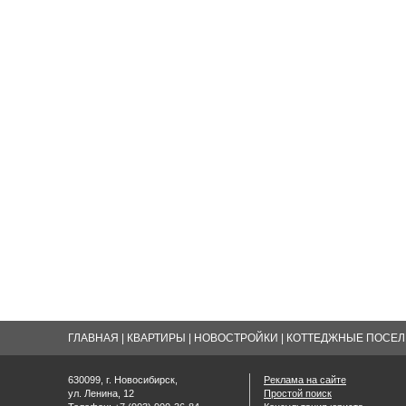
ГЛАВНАЯ
|
КВАРТИРЫ
|
НОВОСТРОЙКИ
|
КОТТЕДЖНЫЕ ПОСЕЛК
630099, г. Новосибирск,
Реклама на сайте
ул. Ленина, 12
Простой поиск