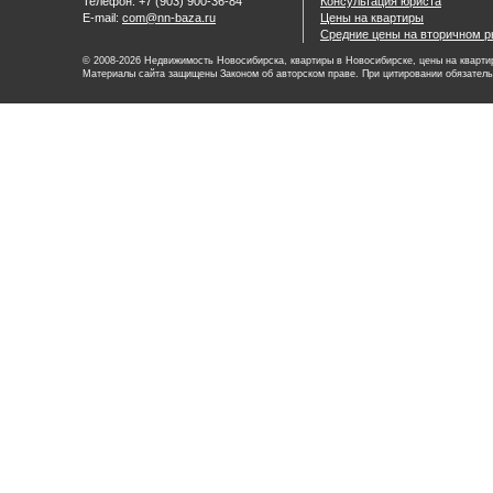
Телефон: +7 (903) 900-36-84
Консультация юриста
E-mail:
com@nn-baza.ru
Цены на квартиры
Средние цены на вторичном р
© 2008-2026 Недвижимость Новосибирска, квартиры в Новосибирске, цены на квартир
Материалы сайта защищены Законом об авторском праве. При цитировании обязатель