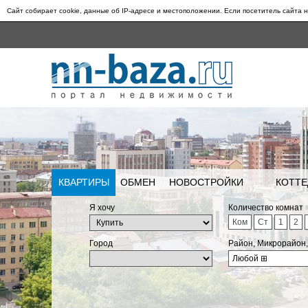
Сайт собирает cookie, данные об IP-адресе и местоположении. Если посетитель сайта н
КВАРТИРЫ
ОБМЕН
НОВОСТРОЙКИ
КОТТЕ
Я хочу
Количество комнат
Ком
Ст
1
2
Город
Район, Микрорайон
Любой
⊞