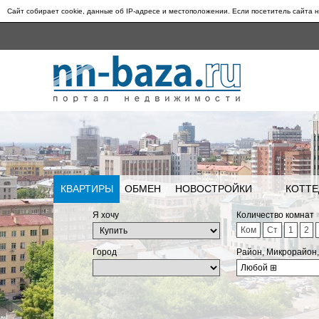
Сайт собирает cookie, данные об IP-адресе и местоположении. Если посетитель сайта н
КВАРТИРЫ
ОБМЕН
НОВОСТРОЙКИ
КОТТЕ
Я хочу
Количество комнат
Ком
Ст
1
2
Город
Район, Микрорайон
Любой
⊞