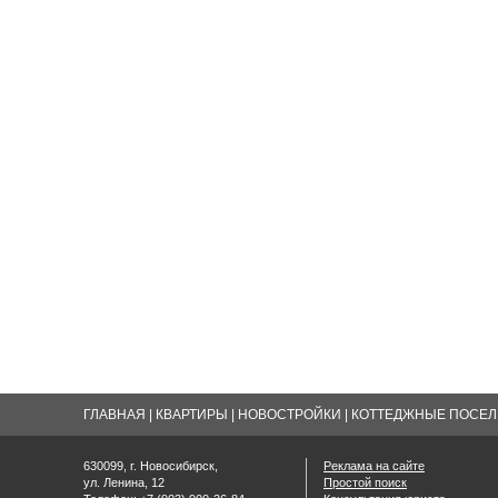
ГЛАВНАЯ
|
КВАРТИРЫ
|
НОВОСТРОЙКИ
|
КОТТЕДЖНЫЕ ПОСЕЛК
630099, г. Новосибирск,
Реклама на сайте
ул. Ленина, 12
Простой поиск