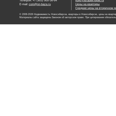
Телефон: +7 (903) 900-36-84
Консультация юриста
E-mail:
com@nn-baza.ru
Цены на квартиры
Средние цены на вторичном р
© 2008-2026 Недвижимость Новосибирска, квартиры в Новосибирске, цены на квартир
Материалы сайта защищены Законом об авторском праве. При цитировании обязатель