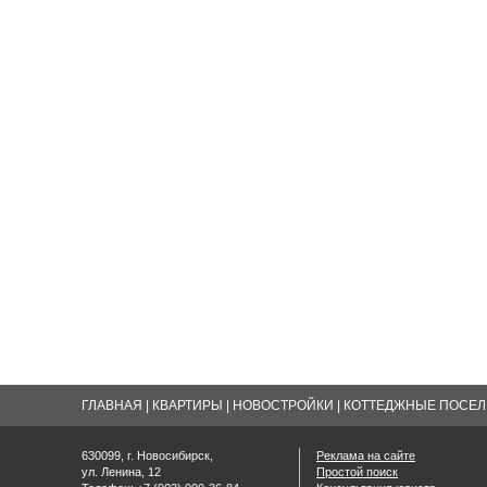
ГЛАВНАЯ
|
КВАРТИРЫ
|
НОВОСТРОЙКИ
|
КОТТЕДЖНЫЕ ПОСЕЛК
630099, г. Новосибирск,
Реклама на сайте
ул. Ленина, 12
Простой поиск