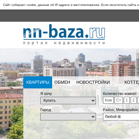
Сайт собирает cookie, данные об IP-адресе и местоположении. Если посетитель сайта н
КВАРТИРЫ
ОБМЕН
НОВОСТРОЙКИ
КОТТЕ
Я хочу
Количество комнат
Ком
Ст
1
2
Город
Район, Микрорайон
Любой
⊞