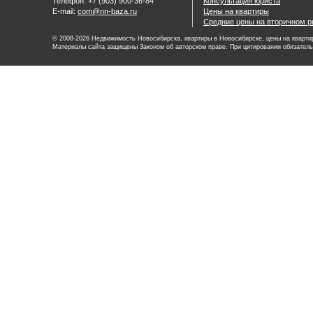
Телефон: +7 (903) 900-36-84
Консультация юриста
E-mail:
com@nn-baza.ru
Цены на квартиры
Средние цены на вторичном р
© 2008-2026 Недвижимость Новосибирска, квартиры в Новосибирске, цены на квартир
Материалы сайта защищены Законом об авторском праве. При цитировании обязатель