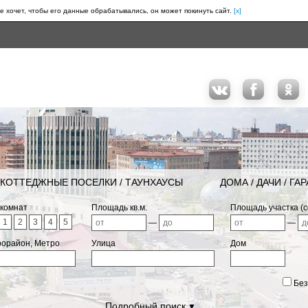
е хочет, чтобы его данные обрабатывались, он может покинуть сайт.
[x]
КОТТЕДЖНЫЕ ПОСЕЛКИ / ТАУНХАУСЫ
ДОМА / ДАЧИ / ГА
 комнат
Площадь кв.м.
Площадь участка (с
1
2
3
4
5
—
—
рорайон, Метро
Улица
Дом
Без
Подробный поиск
▼