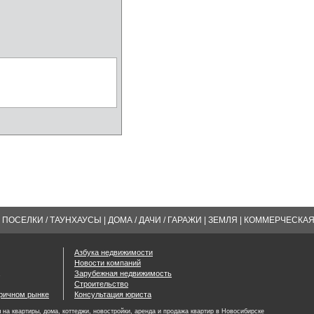
ПОСЕЛКИ / ТАУНХАУСЫ
|
ДОМА / ДАЧИ / ГАРАЖИ
|
ЗЕМЛЯ
|
КОММЕРЧЕСКА
Азбука недвижимости
Новости компаний
Зарубежная недвижимость
Строительство
оричном рынке
Консультация юриста
на квартиры, дома, коттеджи, новостройки, аренда и продажа квартир в Новосибирске