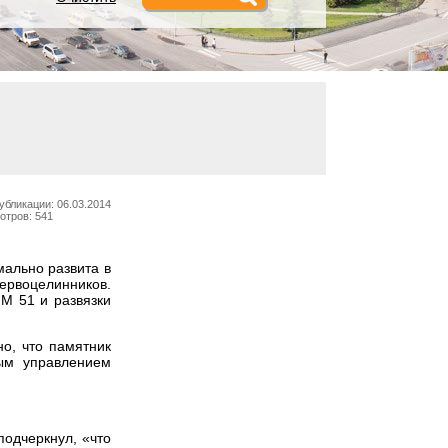
убликации: 06.03.2014
отров: 541
мально развита в
ервоцелинников.
 М 51 и развязки
о, что памятник
ым управлением
подчеркнул, «что