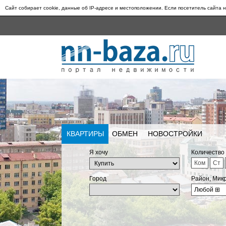
Сайт собирает cookie, данные об IP-адресе и местоположении. Если посетитель сайта н
КВАРТИРЫ
ОБМЕН
НОВОСТРОЙКИ
Я хочу
Количество
Ком
Ст
Город
Район, Мик
Любой
⊞