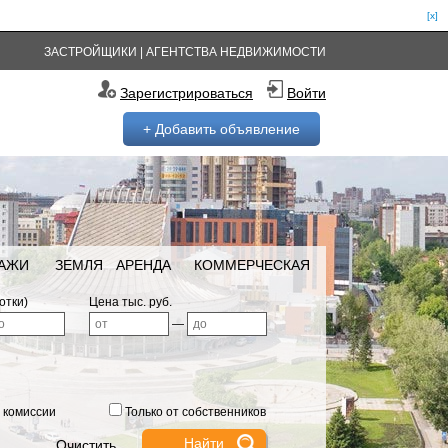
[x]
ЗАСТРОЙЩИКИ
|
АГЕНТСТВА НЕДВИЖИМОСТИ
Зарегистрироваться
Войти
+ Добавить объявление
РАЖИ
ЗЕМЛЯ
АРЕНДА
КОММЕРЧЕСКАЯ
отки)
Цена тыс. руб.
—
 комиссии
Только от собственников
Очистить