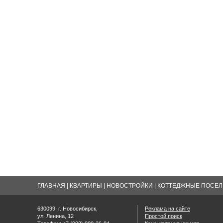
ГЛАВНАЯ
|
КВАРТИРЫ
|
НОВОСТРОЙКИ
|
КОТТЕДЖНЫЕ ПОСЕЛК
630099, г. Новосибирск,
Реклама на сайте
ул. Ленина, 12
Простой поиск