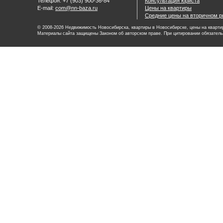
Телефон: +7 (903) 900-36-84
Консультация юриста
E-mail:
com@nn-baza.ru
Цены на квартиры
Средние цены на вторичном р
© 2008-2026 Недвижимость Новосибирска, квартиры в Новосибирске, цены на квартир
Материалы сайта защищены Законом об авторском праве. При цитировании обязатель