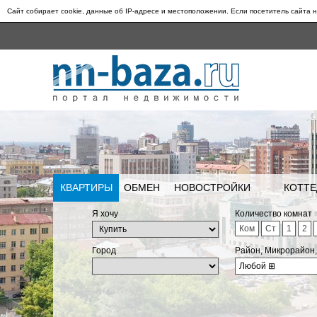
Сайт собирает cookie, данные об IP-адресе и местоположении. Если посетитель сайта н
КВАРТИРЫ
ОБМЕН
НОВОСТРОЙКИ
КОТТЕ
Я хочу
Количество комнат
Ком
Ст
1
2
Город
Район, Микрорайон
Любой
⊞