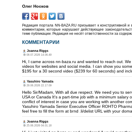
Олег Носков
Редакция портала NN-BAZA.RU призывает к конструктивной и 
комментарии, которые нарушают действующее законодательство
теме публикации. Редакция не несёт ответственности за содер
КОММЕНТАРИИ
Joanna Riggs
08.07.2026 14.06.49
Hi, I came across nn-baza.ru and wanted to reach out. We h
videos for websites and social media. I can show you some 
$195 for a 30 second video ($239 for 60 seconds) and inclu
Yasuhiro Yamada
29.06.2026 22.17.09
Hello Sir/Madam, With all due respect. We need you to ser
USA or Canada It's a part-time job with a minimum salary of 
conflict of interest in case you are working with another 
Yasuhiro Yamada Senior Executive Officer ROHTO Pharmaceut
feel free to fill the form at brnd .li/delist URL with your
Joanna Riggs
25.06.2026 04.01.18