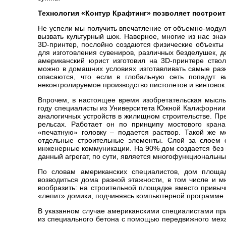
Технология «Контур Крафтинг» позволяет построит
Не успели мы получить впечатление от объемно-модул
вызвать культурный шок. Наверное, многие из нас зна
3D-принтер, послойно создаются физические объекты 
для изготовления сувениров, различных безделушек, д
американский юрист изготовил на 3D-принтере ствол
можно в домашних условиях изготавливать самые разн
опасаются, что если в глобальную сеть попадут 
неконтролируемое производство пистолетов и винтовок
Впрочем, в настоящее время изобретательская мысл
году специалисты из Университета Южной Калифорнии
аналогичных устройств в жилищном строительстве. Пр
рельсах. Работает он по принципу мостового кран
«печатную» головку – подается раствор. Такой же 
отдельные строительные элементы. Слой за слоем о
инженерные коммуникации. На 90% дом создается без п
данный агрегат, по сути, является многофункциональн
По словам американских специалистов, дом площад
возводиться дома разной этажности, в том числе и м
вообразить: на строительной площадке вместо привыч
«лепит» домики, подчиняясь компьютерной программе.
В указанном случае американскими специалистами при
из специального бетона с помощью передвижного меха