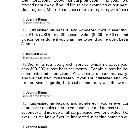
and interactions - 100% manual promotion — no bots, no sh
started right away. If you’d like to see examples of our past
Best regards, Mollie To unsubscribe, simply reply with “unsu
Joanna Riggs
23.03.2026 12.04.30
Hi, I just visited nn-baza.ru and wondered if you'd ever t
just $195 (USD) for a 30 second video ($239 for 60 seconds
videos we've done if you want me to send some over. Let m
Joanna
Margaret Julia
18.03.2026 19.53.02
Hi. We run a YouTube growth service, which increases your
new 300-500 subscribers per month - People subscribe beca
comments and interaction. - All actions are made manually
and we can start immediately. If you are interested and wo
further. Kind Regards, To Unsubscribe, reply with the word 
Joanna Riggs
24.01.2026 17.58.00
Hi, I just visited nn-baza.ru and wondered if you've ever 
impressive results on both your website and across social 
seconds) and include a full script, voice-over and video.
over. Let me know if you're interested in seeing samples 
Joanna Riggs