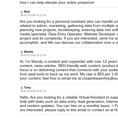
how I can help elevate your online presence!
Ravi
06.05.2026 00.32.55
Are you looking for a personal assistant who can handle yo
related to admin, marketing, gathering data from multiple 
planning new projects, bookkeeping, entering data into soft
media specialist, Data Entry Operator, Website Developer 
project and its complexity. If you are interested, send me 
accomplish, and We can discuss our collaboration over a v
Mandy
04.05.2026 22.21.36
Hi, I'm Mandy, a content and copywriter with over 12 years o
content, news articles, SEO-friendly web content, product 
focus is on delivering content that connects with your audi
from paid tools to back up my work. My rate is $50 per 1,000
your content, feel free to email me at creativeteamhire@o
Tony
02.05.2026 00.20.19
Hello, Are you looking for a reliable Virtual Assistant to 
help with tasks such as data entry, lead generation, inter
and content updates. You can hire on a monthly basis: > P
are interested, please reply to this email or contact us a