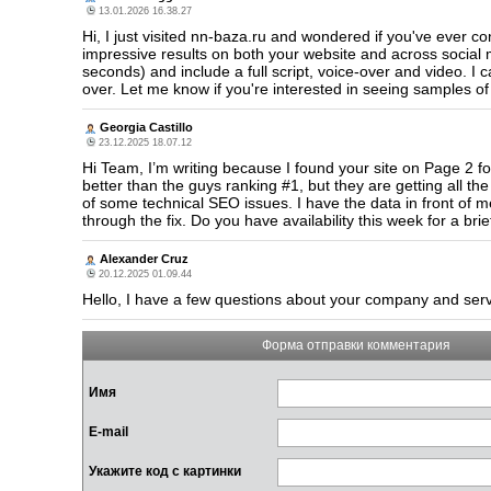
13.01.2026 16.38.27
Hi, I just visited nn-baza.ru and wondered if you've ever 
impressive results on both your website and across social 
seconds) and include a full script, voice-over and video.
over. Let me know if you're interested in seeing samples 
Georgia Castillo
23.12.2025 18.07.12
Hi Team, I’m writing because I found your site on Page 2 f
better than the guys ranking #1, but they are getting all th
of some technical SEO issues. I have the data in front of 
through the fix. Do you have availability this week for a br
Alexander Cruz
20.12.2025 01.09.44
Hello, I have a few questions about your company and ser
Форма отправки комментария
Имя
E-mail
Укажите код с картинки