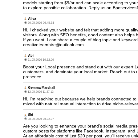
models starting from $9/hr and can scale according to your
to explore possible collaboration. Reply us on Bposervic
Aliya
26.05.2026 06.45.54
Hi, I checked your website and felt that adding more qualit
visitors. Along with SEO benefits, good content also helps b
If you want, I can share a couple of blog topic and keyword
creativeteamhire@outlook.com
Abi
21.05.2026 19.32.09
Boost your Local presence and stand out with our expert Lo
customers, and dominate your local market. Reach out to u
presence.
Gemma Marshall
12.05.2026 11.27.13
Hi, I’m reaching out because we help brands connected to 
mixed with natural manual interaction to drive niche-relev
Sid
08.05.2026 05.02.07
Are you looking to enhance your brand’s social media prese
custom posts for platforms like Facebook, Instagram, and
At an affordable cost of just $20 per post, you’ll receiv