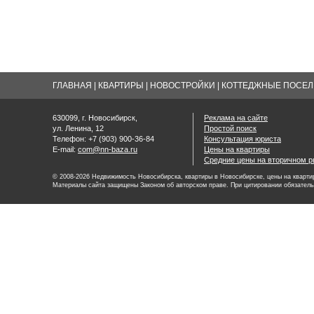
ГЛАВНАЯ
|
КВАРТИРЫ
|
НОВОСТРОЙКИ
|
КОТТЕДЖНЫЕ ПОСЕЛК
630099, г. Новосибирск,
Реклама на сайте
ул. Ленина, 12
Простой поиск
Телефон: +7 (903) 900-36-84
Консультация юриста
E-mail:
com@nn-baza.ru
Цены на квартиры
Средние цены на вторичном р
© 2008-2026 Недвижимость Новосибирска, квартиры в Новосибирске, цены на квартир
Материалы сайта защищены Законом об авторском праве. При цитировании обязатель