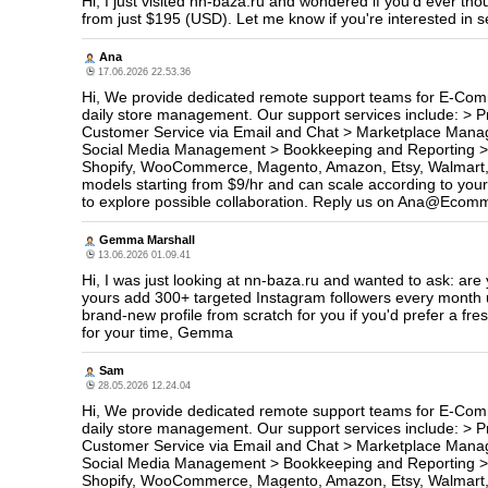
Hi, I just visited nn-baza.ru and wondered if you'd ever th
from just $195 (USD). Let me know if you're interested in
Ana
17.06.2026 22.53.36
Hi, We provide dedicated remote support teams for E-Comm
daily store management. Our support services include: > 
Customer Service via Email and Chat > Marketplace Manag
Social Media Management > Bookkeeping and Reporting > 
Shopify, WooCommerce, Magento, Amazon, Etsy, Walmart, E
models starting from $9/hr and can scale according to your
to explore possible collaboration. Reply us on Ana@Ec
Gemma Marshall
13.06.2026 01.09.41
Hi, I was just looking at nn-baza.ru and wanted to ask: ar
yours add 300+ targeted Instagram followers every month 
brand-new profile from scratch for you if you'd prefer a f
for your time, Gemma
Sam
28.05.2026 12.24.04
Hi, We provide dedicated remote support teams for E-Comm
daily store management. Our support services include: > 
Customer Service via Email and Chat > Marketplace Manag
Social Media Management > Bookkeeping and Reporting > 
Shopify, WooCommerce, Magento, Amazon, Etsy, Walmart, E