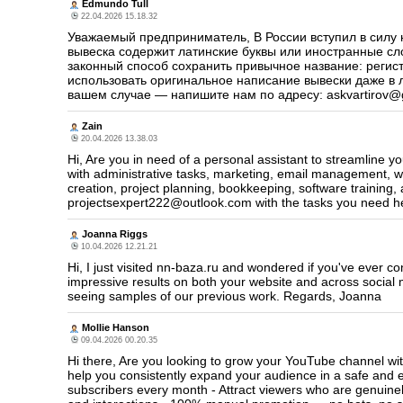
Edmundo Tull
22.04.2026 15.18.32
Уважаемый предприниматель, В России вступил в силу 
вывеска содержит латинские буквы или иностранные сл
законный способ сохранить привычное название: регис
использовать оригинальное написание вывески даже в ла
вашем случае — напишите нам по адресу: askvartirov@
Zain
20.04.2026 13.38.03
Hi, Are you in need of a personal assistant to streamline yo
with administrative tasks, marketing, email management, we
creation, project planning, bookkeeping, software training, 
projectsexpert222@outlook.com with the tasks you need help
Joanna Riggs
10.04.2026 12.21.21
Hi, I just visited nn-baza.ru and wondered if you've ever 
impressive results on both your website and across social m
seeing samples of our previous work. Regards, Joanna
Mollie Hanson
09.04.2026 00.20.35
Hi there, Are you looking to grow your YouTube channel wi
help you consistently expand your audience in a safe and 
subscribers every month - Attract viewers who are genuine