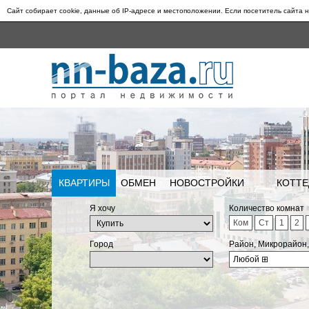
Сайт собирает cookie, данные об IP-адресе и местоположении. Если посетитель сайта н
КВАРТИРЫ
ОБМЕН
НОВОСТРОЙКИ
КОТТЕ
Я хочу
Количество комнат
Ком
Ст
1
2
Город
Район, Микрорайон
Любой
⊞