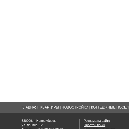
ГЛАВНАЯ
|
КВАРТИРЫ
|
НОВОСТРОЙКИ
|
КОТТЕДЖНЫЕ ПОСЕЛК
630099, г. Новосибирск,
Реклама на сайте
ул. Ленина, 12
Простой поиск