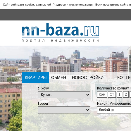
Сайт собирает cookie, данные об IP-адресе и местоположении. Если посетитель сайта н
КВАРТИРЫ
ОБМЕН
НОВОСТРОЙКИ
КОТТЕ
Я хочу
Количество комнат
Ком
Ст
1
2
Город
Район, Микрорайон
Любой
⊞