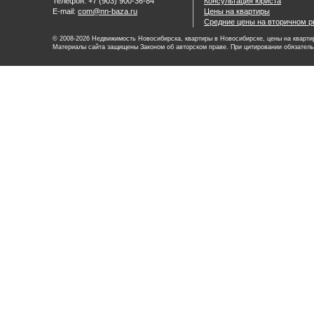
Телефон: +7 (903) 900-36-84
Консультация юриста
E-mail:
com@nn-baza.ru
Цены на квартиры
Средние цены на вторичном р
© 2008-2026 Недвижимость Новосибирска, квартиры в Новосибирске, цены на квартир
Материалы сайта защищены Законом об авторском праве. При цитировании обязатель