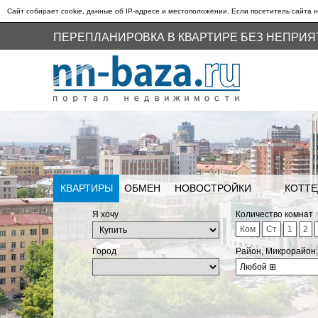
Сайт собирает cookie, данные об IP-адресе и местоположении. Если посетитель сайта н
ПЕРЕПЛАНИРОВКА В КВАРТИРЕ БЕЗ НЕПРИ
КВАРТИРЫ
ОБМЕН
НОВОСТРОЙКИ
КОТТЕ
Я хочу
Количество комнат
Ком
Ст
1
2
Город
Район, Микрорайон
Любой
⊞