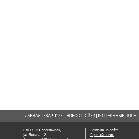
ГЛАВНАЯ
|
КВАРТИРЫ
|
НОВОСТРОЙКИ
|
КОТТЕДЖНЫЕ ПОСЕЛК
630099, г. Новосибирск,
Реклама на сайте
ул. Ленина, 12
Простой поиск