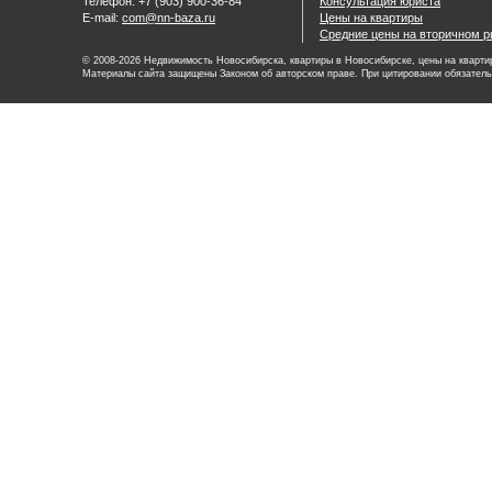
Телефон: +7 (903) 900-36-84
Консультация юриста
E-mail:
com@nn-baza.ru
Цены на квартиры
Средние цены на вторичном р
© 2008-2026 Недвижимость Новосибирска, квартиры в Новосибирске, цены на квартир
Материалы сайта защищены Законом об авторском праве. При цитировании обязатель