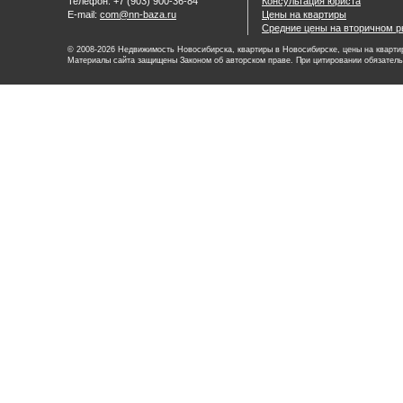
Телефон: +7 (903) 900-36-84
Консультация юриста
E-mail:
com@nn-baza.ru
Цены на квартиры
Средние цены на вторичном р
© 2008-2026 Недвижимость Новосибирска, квартиры в Новосибирске, цены на квартир
Материалы сайта защищены Законом об авторском праве. При цитировании обязатель