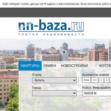
Сайт собирает cookie, данные об IP-адресе и местоположении. Если посетитель сайта н
КВАРТИРЫ
ОБМЕН
НОВОСТРОЙКИ
КОТТЕ
Я хочу
Количество комнат
Ком
Ст
1
2
Город
Район, Микрорайон
Любой
⊞