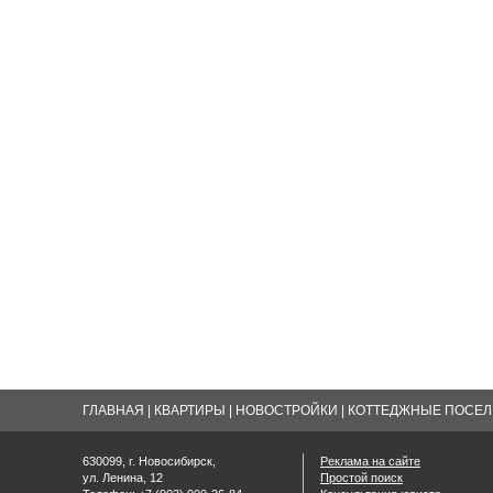
ГЛАВНАЯ
|
КВАРТИРЫ
|
НОВОСТРОЙКИ
|
КОТТЕДЖНЫЕ ПОСЕЛК
630099, г. Новосибирск,
Реклама на сайте
ул. Ленина, 12
Простой поиск