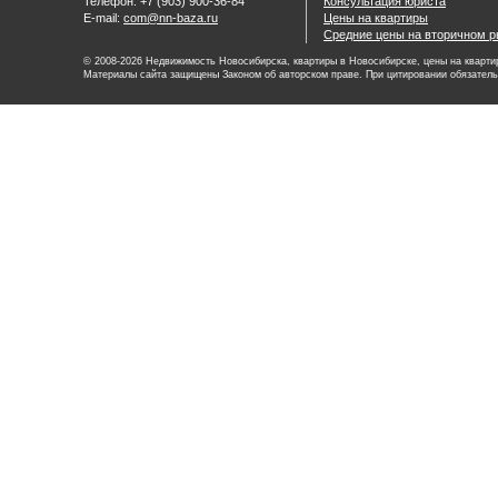
Телефон: +7 (903) 900-36-84
Консультация юриста
E-mail:
com@nn-baza.ru
Цены на квартиры
Средние цены на вторичном р
© 2008-2026 Недвижимость Новосибирска, квартиры в Новосибирске, цены на квартир
Материалы сайта защищены Законом об авторском праве. При цитировании обязатель