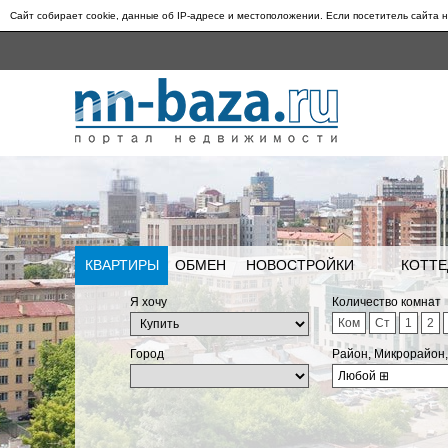
Сайт собирает cookie, данные об IP-адресе и местоположении. Если посетитель сайта н
КВАРТИРЫ
ОБМЕН
НОВОСТРОЙКИ
КОТТЕ
Я хочу
Количество комнат
Ком
Ст
1
2
Город
Район, Микрорайон
Любой
⊞