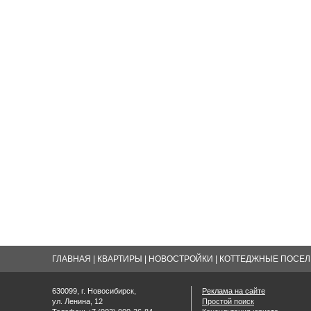
ГЛАВНАЯ
|
КВАРТИРЫ
|
НОВОСТРОЙКИ
|
КОТТЕДЖНЫЕ ПОСЕЛК
630099, г. Новосибирск,
Реклама на сайте
ул. Ленина, 12
Простой поиск