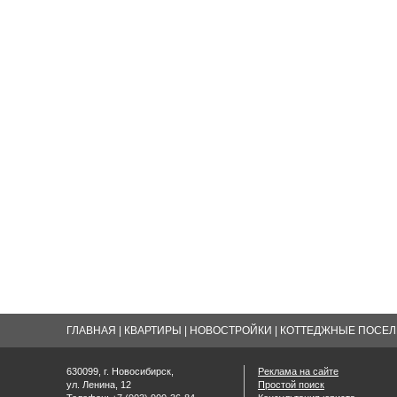
ГЛАВНАЯ
|
КВАРТИРЫ
|
НОВОСТРОЙКИ
|
КОТТЕДЖНЫЕ ПОСЕЛК
630099, г. Новосибирск,
Реклама на сайте
ул. Ленина, 12
Простой поиск