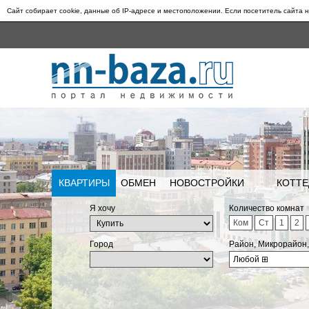
Сайт собирает cookie, данные об IP-адресе и местоположении. Если посетитель сайта н
КВАРТИРЫ
ОБМЕН
НОВОСТРОЙКИ
КОТТЕ
Я хочу
Количество комнат
Ком
Ст
1
2
Город
Район, Микрорайон
Любой
⊞