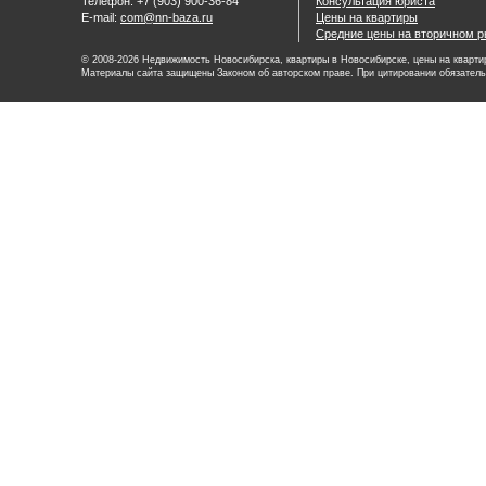
Телефон: +7 (903) 900-36-84
Консультация юриста
E-mail:
com@nn-baza.ru
Цены на квартиры
Средние цены на вторичном р
© 2008-2026 Недвижимость Новосибирска, квартиры в Новосибирске, цены на квартир
Материалы сайта защищены Законом об авторском праве. При цитировании обязатель