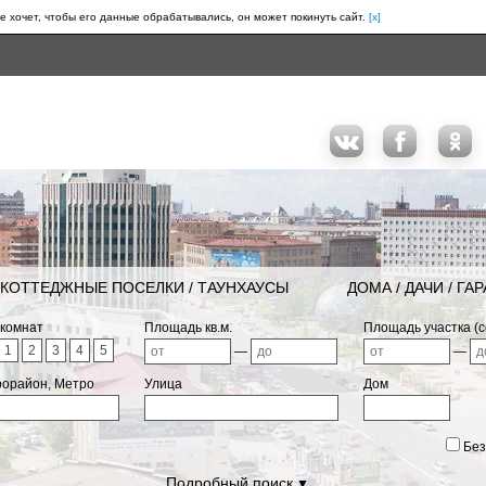
е хочет, чтобы его данные обрабатывались, он может покинуть сайт.
[x]
КОТТЕДЖНЫЕ ПОСЕЛКИ / ТАУНХАУСЫ
ДОМА / ДАЧИ / ГА
 комнат
Площадь кв.м.
Площадь участка (с
1
2
3
4
5
—
—
рорайон, Метро
Улица
Дом
Без
Подробный поиск
▼