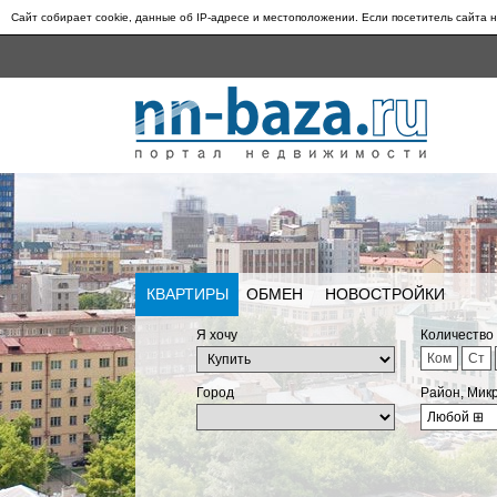
Сайт собирает cookie, данные об IP-адресе и местоположении. Если посетитель сайта н
КВАРТИРЫ
ОБМЕН
НОВОСТРОЙКИ
Я хочу
Количество
Ком
Ст
Город
Район, Мик
Любой
⊞