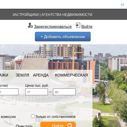
[x]
ЗАСТРОЙЩИКИ
|
АГЕНТСТВА НЕДВИЖИМОСТИ
Зарегистрироваться
Войти
+ Добавить объявление
РАЖИ
ЗЕМЛЯ
АРЕНДА
КОММЕРЧЕСКАЯ
отки)
Цена тыс. руб.
—
 комиссии
Только от собственников
Очистить