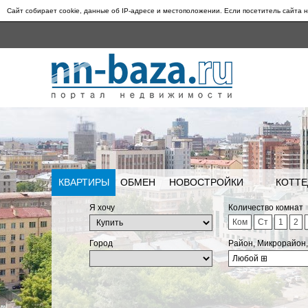
Сайт собирает cookie, данные об IP-адресе и местоположении. Если посетитель сайта н
КВАРТИРЫ
ОБМЕН
НОВОСТРОЙКИ
КОТТЕ
Я хочу
Количество комнат
Ком
Ст
1
2
Город
Район, Микрорайон
Любой
⊞