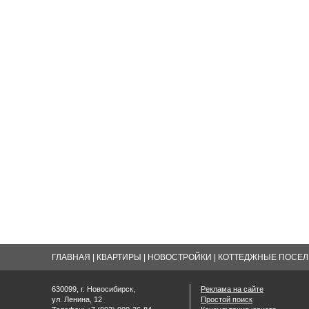
ГЛАВНАЯ
|
КВАРТИРЫ
|
НОВОСТРОЙКИ
|
КОТТЕДЖНЫЕ ПОСЕЛК
630099, г. Новосибирск,
Реклама на сайте
ул. Ленина, 12
Простой поиск