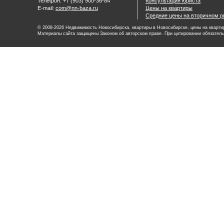
Телефон: +7 (903) 900-36-84
Консультация юриста
E-mail:
com@nn-baza.ru
Цены на квартиры
Средние цены на вторичном р
© 2008-2026 Недвижимость Новосибирска, квартиры в Новосибирске, цены на квартир
Материалы сайта защищены Законом об авторском праве. При цитировании обязатель