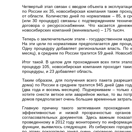
Четвертый этап связан с вводом объекта в эксплуата
по России их 35, новосибирская компания также прохо
от области. Количество дней по нормативам – 85, в 
(или 30 процедур) связаны с подтверждением технич
договора о ресурсоснабжении. Что касается денеж
новосибирских компаний (минимально) – 175 тысяч.
Теперь о заключительном этапе - государственном кад
На эти цели по нормативам предполагается две процед
Одну процедуру добавляет региональная власть. По к
месяц), в среднем по России тратится 59 дней. Новоси
Итог такой. В целом для прохождения всех пяти этап
процедур 105, новосибирская компания проходит таки
процедуры, и 23 добавляет область.
Таким образом, для получения всего пакета разреши
дома) по России в среднем тратится 945 дней (два го
(два года и восемь месяцев). Подчеркиваем – только
хотите снести ветхое или аварийное жилье, то вы по
домов предполагает очень большие временные затраты
Главную причину такого затягивания прохождения
эффективностью и низкой прозрачностью органо
согласовательных документов. Здесь важным показа
проведенному в 2012 году мониторингу по информаци
функции, выявилось следующее. Из сибирских городов
по этому показателю занял очень скромную позицию