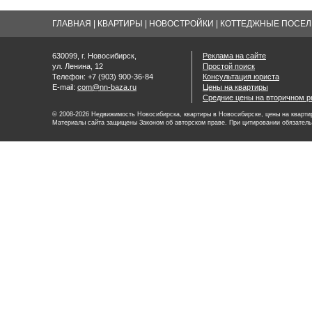
ГЛАВНАЯ
|
КВАРТИРЫ
|
НОВОСТРОЙКИ
|
КОТТЕДЖНЫЕ ПОСЕЛК
630099, г. Новосибирск,
Реклама на сайте
ул. Ленина, 12
Простой поиск
Телефон: +7 (903) 900-36-84
Консультация юриста
E-mail:
com@nn-baza.ru
Цены на квартиры
Средние цены на вторичном р
© 2008-2026 Недвижимость Новосибирска, квартиры в Новосибирске, цены на квартир
Материалы сайта защищены Законом об авторском праве. При цитировании обязатель