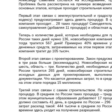
Александр Савельев сослался на исследование, пр
Проблема была рассмотрена на примере возведения 
основных этапов, которые проходит строительная комп
Первый этап связан с землеустроительной и градостр
кодексу) предусматривает здесь девять процедур. В 
компания проходит… 28 таких процедур! Самодеятельн
самоуправления (добавляя 11 процедур) и областная 
Теперь о количестве дней, которые необходимы для п
России таких дней нужно 136, новосибирская компани
тогда тратится 567 дней! Примерно 40% времени ух
денежных средств, затрачиваемых на этом первом этап
компания тратит до 105 тысяч.
Второй этап связан с проектированием. Закон предусма
в три раза больше (восемнадцать). Новосибирская 
шесть, область – три. Количество дней, необходимых 
России тратится 265 дней, новосибирская строител
исходных данных для проектирования, выполнени
документации. Что касается денежных затрат, то в сред
на этом этапе порядка 15 миллионов.
Третий этап связан с самим строительством. По нор
процедур. В среднем по России таких процедур – трид
этом муниципальные образования добавляют 17 процед
должно составить 41 день, в среднем по России – 296 
затрат расклад такой: 444 тысячи в среднем по Росс
времени здесь уходит на получение разрешений.