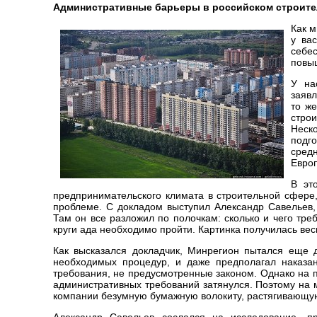
Административные барьеры в российском строите
Как м
у ва
себес
повы
У на
заявл
то ж
стро
Неск
подго
сред
Европ
В эт
предпринимательского климата в строительной сфере
проблеме. С докладом выступил Александр Савельев,
Там он все разложил по полочкам: сколько и чего тре
круги ада необходимо пройти. Картинка получилась ве
Как высказался докладчик, Минрегион пытался еще 
необходимых процедур, и даже предполагал наказан
требования, не предусмотренные законом. Однако на п
административных требований затянулся. Поэтому на 
компании безумную бумажную волокиту, растягивающую