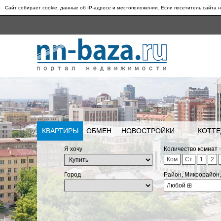
Сайт собирает cookie, данные об IP-адресе и местоположении. Если посетитель сайта н
КВАРТИРЫ
ОБМЕН
НОВОСТРОЙКИ
КОТТЕ
Я хочу
Количество комнат
Ком
Ст
1
2
Город
Район, Микрорайон
Любой
⊞