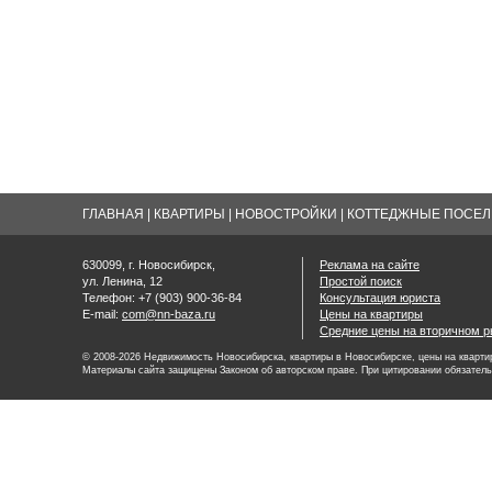
ГЛАВНАЯ
|
КВАРТИРЫ
|
НОВОСТРОЙКИ
|
КОТТЕДЖНЫЕ ПОСЕЛК
630099, г. Новосибирск,
Реклама на сайте
ул. Ленина, 12
Простой поиск
Телефон: +7 (903) 900-36-84
Консультация юриста
E-mail:
com@nn-baza.ru
Цены на квартиры
Средние цены на вторичном р
© 2008-2026 Недвижимость Новосибирска, квартиры в Новосибирске, цены на квартир
Материалы сайта защищены Законом об авторском праве. При цитировании обязатель