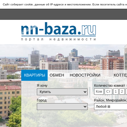
Сайт собирает cookie, данные об IP-адресе и местоположении. Если посетитель сайта н
КВАРТИРЫ
ОБМЕН
НОВОСТРОЙКИ
КОТТЕ
Я хочу
Количество комнат
Ком
Ст
1
2
Город
Район, Микрорайон
Любой
⊞