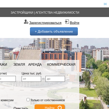
[x]
ЗАСТРОЙЩИКИ
|
АГЕНТСТВА НЕДВИЖИМОСТИ
Зарегистрироваться
Войти
+ Добавить объявление
РАЖИ
ЗЕМЛЯ
АРЕНДА
КОММЕРЧЕСКАЯ
отки)
Цена тыс. руб.
—
 комиссии
Только от собственников
Очистить