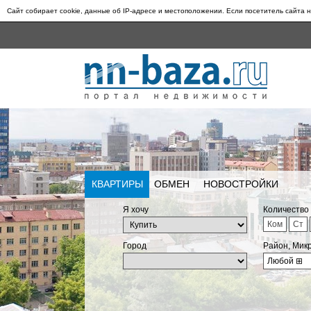
Сайт собирает cookie, данные об IP-адресе и местоположении. Если посетитель сайта н
КВАРТИРЫ
ОБМЕН
НОВОСТРОЙКИ
Я хочу
Количество
Ком
Ст
Город
Район, Мик
Любой
⊞