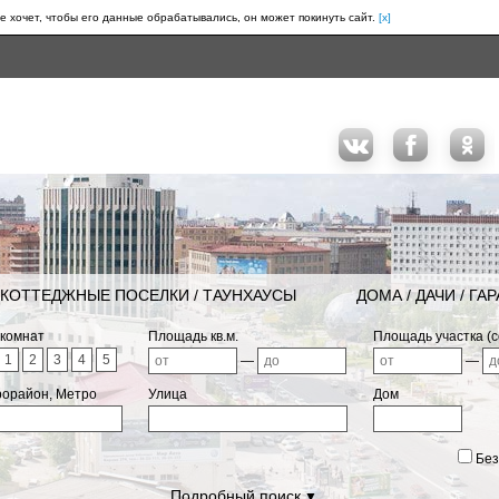
е хочет, чтобы его данные обрабатывались, он может покинуть сайт.
[x]
КОТТЕДЖНЫЕ ПОСЕЛКИ / ТАУНХАУСЫ
ДОМА / ДАЧИ / ГА
 комнат
Площадь кв.м.
Площадь участка (с
1
2
3
4
5
—
—
рорайон, Метро
Улица
Дом
Без
Подробный поиск
▼