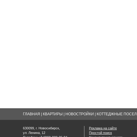
ГЛАВНАЯ
|
КВАРТИРЫ
|
НОВОСТРОЙКИ
|
КОТТЕДЖНЫЕ ПОСЕЛК
630099, г. Новосибирск,
Реклама на сайте
ул. Ленина, 12
Простой поиск