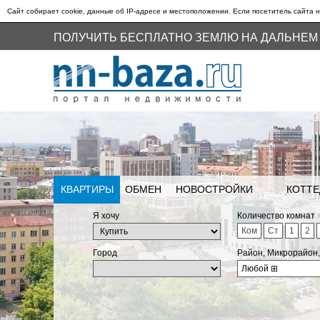
Сайт собирает cookie, данные об IP-адресе и местоположении. Если посетитель сайта н
ПОЛУЧИТЬ БЕСПЛАТНО ЗЕМЛЮ НА ДАЛЬНЕМ
КВАРТИРЫ
ОБМЕН
НОВОСТРОЙКИ
КОТТЕ
Я хочу
Количество комнат
Ком
Ст
1
2
Город
Район, Микрорайон
Любой
⊞