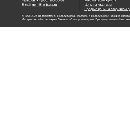
Телефон: +7 (903) 900-36-84
Консультация юриста
E-mail:
com@nn-baza.ru
Цены на квартиры
Средние цены на вторичном р
© 2008-2026 Недвижимость Новосибирска, квартиры в Новосибирске, цены на квартир
Материалы сайта защищены Законом об авторском праве. При цитировании обязатель