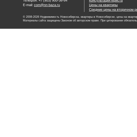
Телефон: +7 (903) 900-36-84
Консультация юриста
E-mail:
com@nn-baza.ru
Цены на квартиры
Средние цены на вторичном р
© 2008-2026 Недвижимость Новосибирска, квартиры в Новосибирске, цены на квартир
Материалы сайта защищены Законом об авторском праве. При цитировании обязатель