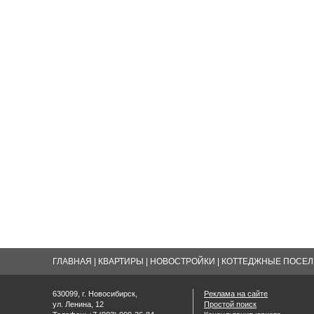
ГЛАВНАЯ
|
КВАРТИРЫ
|
НОВОСТРОЙКИ
|
КОТТЕДЖНЫЕ ПОСЕЛК
630099, г. Новосибирск,
Реклама на сайте
ул. Ленина, 12
Простой поиск