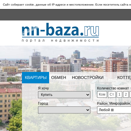
Сайт собирает cookie, данные об IP-адресе и местоположении. Если посетитель сайта н
КВАРТИРЫ
ОБМЕН
НОВОСТРОЙКИ
КОТТЕ
Я хочу
Количество комнат
Ком
Ст
1
2
Город
Район, Микрорайон
Любой
⊞