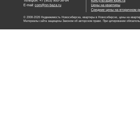
Телефон: +7 (903) 900-36-84
Консультация юриста
E-mail:
com@nn-baza.ru
Цены на квартиры
Средние цены на вторичном р
© 2008-2026 Недвижимость Новосибирска, квартиры в Новосибирске, цены на квартир
Материалы сайта защищены Законом об авторском праве. При цитировании обязатель