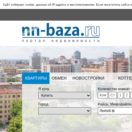
Сайт собирает cookie, данные об IP-адресе и местоположении. Если посетитель сайта н
КВАРТИРЫ
ОБМЕН
НОВОСТРОЙКИ
КОТТЕ
Я хочу
Количество комнат
Ком
Ст
1
2
Город
Район, Микрорайон
Любой
⊞