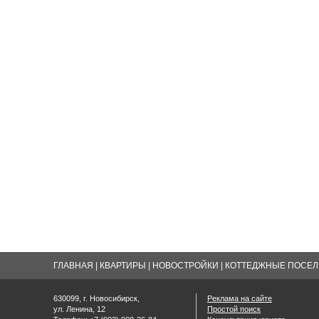
ГЛАВНАЯ
|
КВАРТИРЫ
|
НОВОСТРОЙКИ
|
КОТТЕДЖНЫЕ ПОСЕЛК
630099, г. Новосибирск,
Реклама на сайте
ул. Ленина, 12
Простой поиск