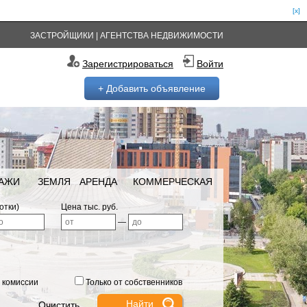
[x]
ЗАСТРОЙЩИКИ
|
АГЕНТСТВА НЕДВИЖИМОСТИ
Зарегистрироваться
Войти
+ Добавить объявление
РАЖИ
ЗЕМЛЯ
АРЕНДА
КОММЕРЧЕСКАЯ
отки)
Цена тыс. руб.
—
 комиссии
Только от собственников
Очистить