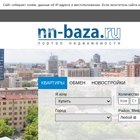
Сайт собирает cookie, данные об IP-адресе и местоположении. Если посетитель сайта н
КВАРТИРЫ
ОБМЕН
НОВОСТРОЙКИ
Я хочу
Количество
Ком
Ст
Город
Район, Мик
Любой
⊞