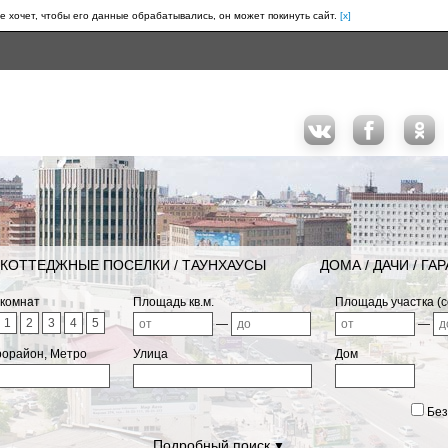
е хочет, чтобы его данные обрабатывались, он может покинуть сайт.
[x]
КОТТЕДЖНЫЕ ПОСЕЛКИ / ТАУНХАУСЫ
ДОМА / ДАЧИ / ГА
 комнат
Площадь кв.м.
Площадь участка (с
1
2
3
4
5
—
—
рорайон, Метро
Улица
Дом
Без
Подробный поиск
▼