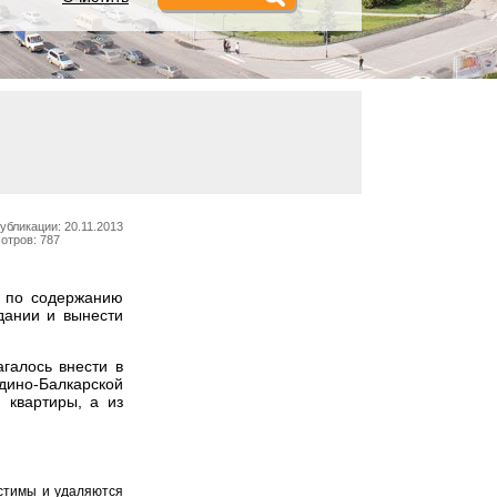
убликации: 20.11.2013
отров: 787
е по содержанию
дании и вынести
галось внести в
рдино-Балкарской
 квартиры, а из
устимы и удаляются