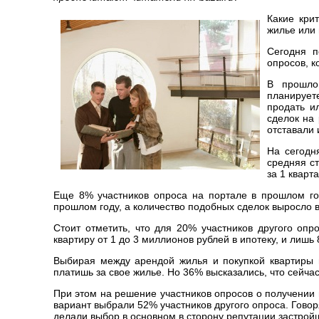
Какие кри
жилье или 
Сегодня п
опросов, к
В прошло
планирует
продать и
сделок на
отставали 
На сегодн
средняя ст
за 1 кварт
Еще 8% участников опроса на портале в прошлом го
прошлом году, а количество подобных сделок выросло в
Стоит отметить, что для 20% участников другого опр
квартиру от 1 до 3 миллионов рублей в ипотеку, и лишь
Выбирая между арендой жилья и покупкой квартиры в
платишь за свое жилье. Но 36% высказались, что сейча
При этом на решение участников опросов о получении 
вариант выбрали 52% участников другого опроса. Говор
делали выбор в основном в сторону репутации застрой