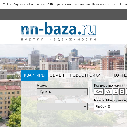
Сайт собирает cookie, данные об IP-адресе и местоположении. Если посетитель сайта н
КВАРТИРЫ
ОБМЕН
НОВОСТРОЙКИ
КОТТЕ
Я хочу
Количество комнат
Ком
Ст
1
2
Город
Район, Микрорайон
Любой
⊞