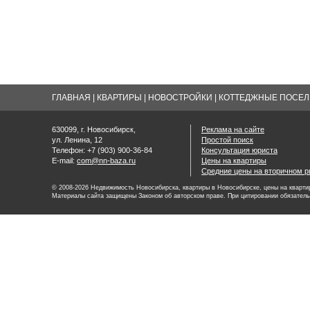
ГЛАВНАЯ
|
КВАРТИРЫ
|
НОВОСТРОЙКИ
|
КОТТЕДЖНЫЕ ПОСЕЛК
630099, г. Новосибирск,
Реклама на сайте
ул. Ленина, 12
Простой поиск
Телефон: +7 (903) 900-36-84
Консультация юриста
E-mail:
com@nn-baza.ru
Цены на квартиры
Средние цены на вторичном р
© 2008-2026 Недвижимость Новосибирска, квартиры в Новосибирске, цены на квартир
Материалы сайта защищены Законом об авторском праве. При цитировании обязатель