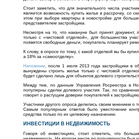
Стоит заметить, что для значительного числа участн
является возможность купить жилье в рассрочку, со 
этом при выборе квартиры в новостройке для большин
представителем застройщика.
Несмотря на то, что накануне был принят документ, 
только с «чистовой отделкой», для большинства учас
появятся свободные деньги, покупатель планирует рем
К слову, в опросе по тому, с какой отделкой вы бы куп
а 18% за «самоотделку».
Напомним
, после 1 июля 2013 года застройщики в об
вынуждены строить жилье только с чистовой отделк
будет сделано лишь для объектов долевого строительст
Между тем, по данным Управления Росреестра в Нов
популярны сделки долевого участия. Так, по сравнен
говорит о растущем доверии покупателей к застройщи
Участники другого опроса делились своим мнением о 
Самым популярным ответов было ужесточение контр
средства только по их целевому назначению.
ИНВЕСТИЦИИ В НЕДВИЖИМОСТЬ
Говоря об инвестициях, стоит отметить, что больш
недвижимость. На втором месте по популярности был 