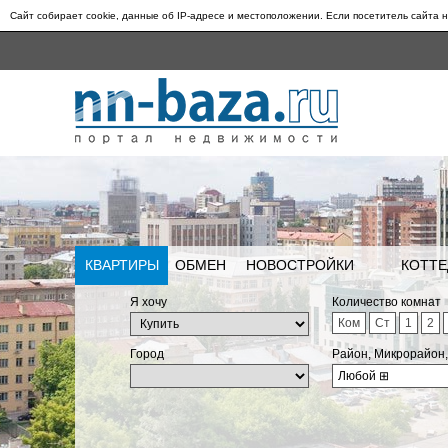
Сайт собирает cookie, данные об IP-адресе и местоположении. Если посетитель сайта н
КВАРТИРЫ
ОБМЕН
НОВОСТРОЙКИ
КОТТЕ
Я хочу
Количество комнат
Ком
Ст
1
2
Город
Район, Микрорайон
Любой
⊞