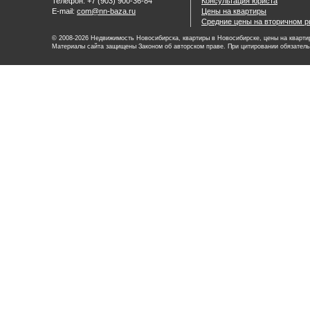
Телефон: +7 (903) 900-36-84
Консультация юриста
E-mail:
com@nn-baza.ru
Цены на квартиры
Средние цены на вторичном р
© 2008-2026 Недвижимость Новосибирска, квартиры в Новосибирске, цены на квартир
Материалы сайта защищены Законом об авторском праве. При цитировании обязатель