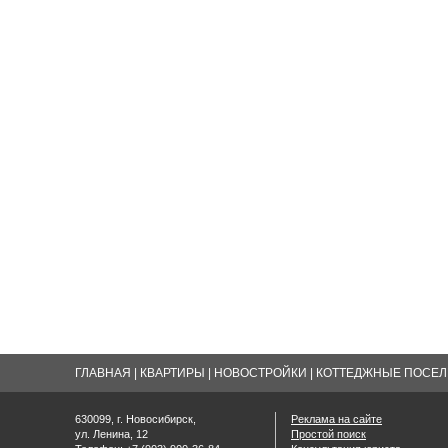
ГЛАВНАЯ
|
КВАРТИРЫ
|
НОВОСТРОЙКИ
|
КОТТЕДЖНЫЕ ПОСЕЛК
630099, г. Новосибирск,
Реклама на сайте
ул. Ленина, 12
Простой поиск