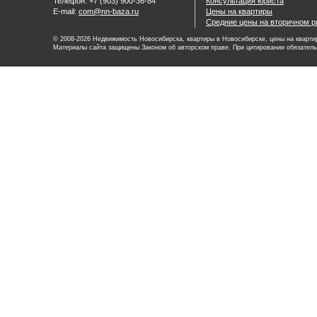
Телефон: +7 (903) 900-36-84
Консультация юриста
E-mail:
com@nn-baza.ru
Цены на квартиры
Средние цены на вторичном р
© 2008-2026 Недвижимость Новосибирска, квартиры в Новосибирске, цены на квартир
Материалы сайта защищены Законом об авторском праве. При цитировании обязатель