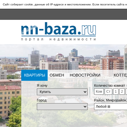
Сайт собирает cookie, данные об IP-адресе и местоположении. Если посетитель сайта н
КВАРТИРЫ
ОБМЕН
НОВОСТРОЙКИ
КОТТЕ
Я хочу
Количество комнат
Ком
Ст
1
2
Город
Район, Микрорайон
Любой
⊞