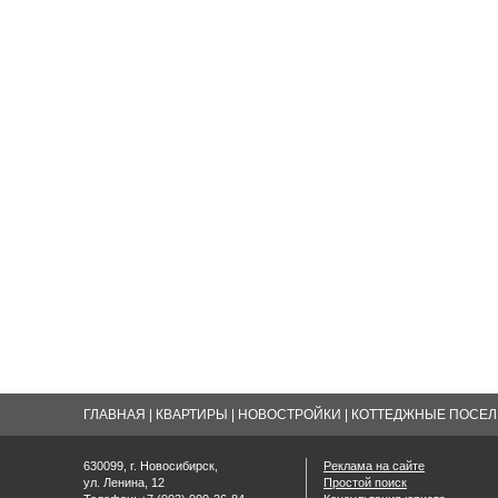
ГЛАВНАЯ
|
КВАРТИРЫ
|
НОВОСТРОЙКИ
|
КОТТЕДЖНЫЕ ПОСЕЛК
630099, г. Новосибирск,
Реклама на сайте
ул. Ленина, 12
Простой поиск