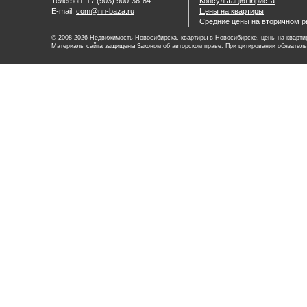
Телефон: +7 (903) 900-36-84
Консультация юриста
E-mail:
com@nn-baza.ru
Цены на квартиры
Средние цены на вторичном р
© 2008-2026 Недвижимость Новосибирска, квартиры в Новосибирске, цены на квартир
Материалы сайта защищены Законом об авторском праве. При цитировании обязатель