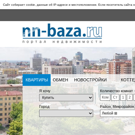
Сайт собирает cookie, данные об IP-адресе и местоположении. Если посетитель сайта н
КВАРТИРЫ
ОБМЕН
НОВОСТРОЙКИ
КОТТЕ
Я хочу
Количество комнат
Ком
Ст
1
2
Город
Район, Микрорайон
Любой
⊞