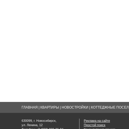
ГЛАВНАЯ
|
КВАРТИРЫ
|
НОВОСТРОЙКИ
|
КОТТЕДЖНЫЕ ПОСЕЛК
630099, г. Новосибирск,
Реклама на сайте
ул. Ленина, 12
Простой поиск