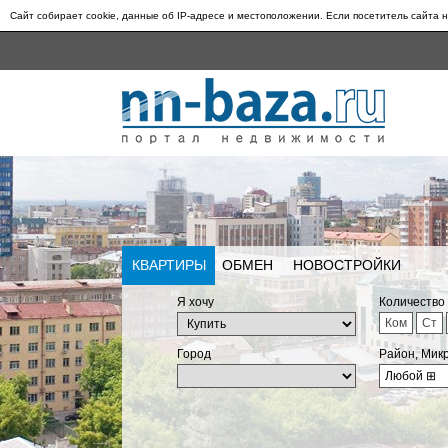
Сайт собирает cookie, данные об IP-адресе и местоположении. Если посетитель сайта н
КВАРТИРЫ
ОБМЕН
НОВОСТРОЙКИ
Я хочу
Количество
Ком
Ст
Город
Район, Мик
Любой
⊞