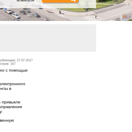
убликации: 27.07.2017
отров: 167
жно с помощью
электронного
енты в
е привыкли
 управления
у:
твенную