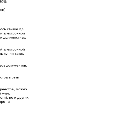
 30%;
ли)
лось свыше 3,5
й электронной
ии должностных
й электронной
ь копии таких
ов документов,
стра в сети
реестра, можно
 учет,
ти), но и других
орот в