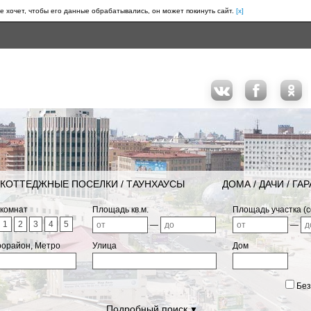
е хочет, чтобы его данные обрабатывались, он может покинуть сайт.
[x]
КОТТЕДЖНЫЕ ПОСЕЛКИ / ТАУНХАУСЫ
ДОМА / ДАЧИ / ГА
 комнат
Площадь кв.м.
Площадь участка (с
1
2
3
4
5
—
—
рорайон, Метро
Улица
Дом
Без
Подробный поиск
▼