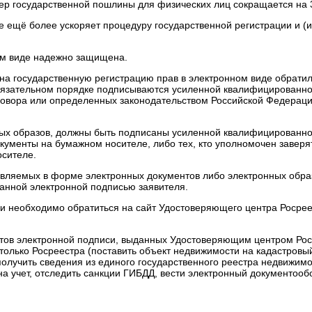
мер государственной пошлины для физических лиц сокращается на
е ещё более ускоряет процедуру государственной регистрации и (и
ом виде надежно защищена.
 на государственную регистрацию прав в электронном виде обрати
обязательном порядке подписываются усиленной квалифицированно
говора или определенных законодательством Российской Федерац
ых образов, должны быть подписаны усиленной квалифицированно
кументы на бумажном носителе, либо тех, кто уполномочен заверят
осителе.
вляемых в форме электронных документов либо электронных образ
анной электронной подписью заявителя.
и необходимо обратиться на сайт Удостоверяющего центра Росрее
ов электронной подписи, выданных Удостоверяющим центром Рос
только Росреестра (поставить объект недвижимости на кадастровый
получить сведения из единого государственного реестра недвижимос
на учет, отследить санкции ГИБДД, вести электронный документооб