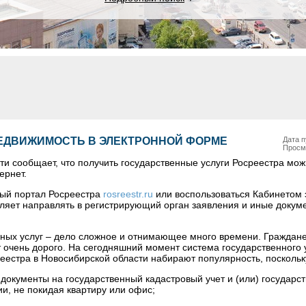
ЕДВИЖИМОСТЬ В ЭЛЕКТРОННОЙ ФОРМЕ
Дата п
Просм
ти сообщает, что получить государственные услуги Росреестра мо
ернет.
ный портал Росреестра
rosreestr.ru
или воспользоваться Кабинетом 
воляет направлять в регистрирующий орган заявления и иные докум
нных услуг – дело сложное и отнимающее много времени. Граждан
т очень дорого. На сегодняшний момент система государственного
еестра в Новосибирской области набирают популярность, поскольк
 документы на государственный кадастровый учет и (или) государс
и, не покидая квартиру или офис;