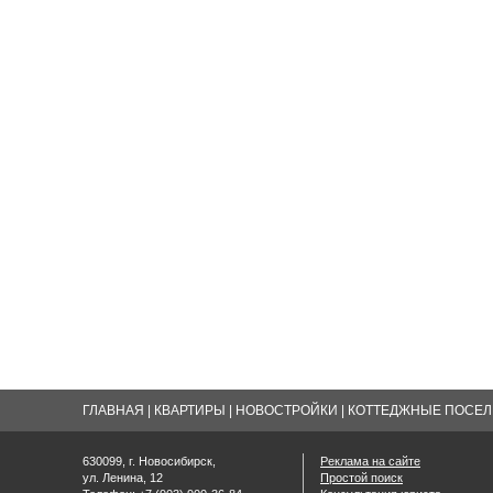
ГЛАВНАЯ
|
КВАРТИРЫ
|
НОВОСТРОЙКИ
|
КОТТЕДЖНЫЕ ПОСЕЛК
630099, г. Новосибирск,
Реклама на сайте
ул. Ленина, 12
Простой поиск