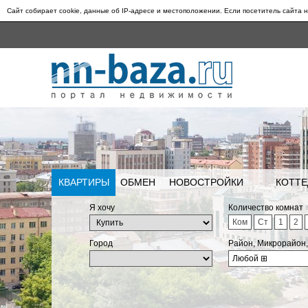
Сайт собирает cookie, данные об IP-адресе и местоположении. Если посетитель сайта н
КВАРТИРЫ
ОБМЕН
НОВОСТРОЙКИ
КОТТЕ
Я хочу
Количество комнат
Ком
Ст
1
2
Город
Район, Микрорайон
Любой
⊞