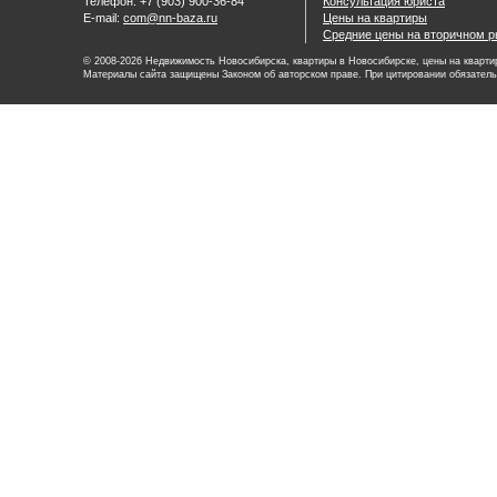
Телефон: +7 (903) 900-36-84
Консультация юриста
E-mail:
com@nn-baza.ru
Цены на квартиры
Средние цены на вторичном р
© 2008-2026 Недвижимость Новосибирска, квартиры в Новосибирске, цены на квартир
Материалы сайта защищены Законом об авторском праве. При цитировании обязатель