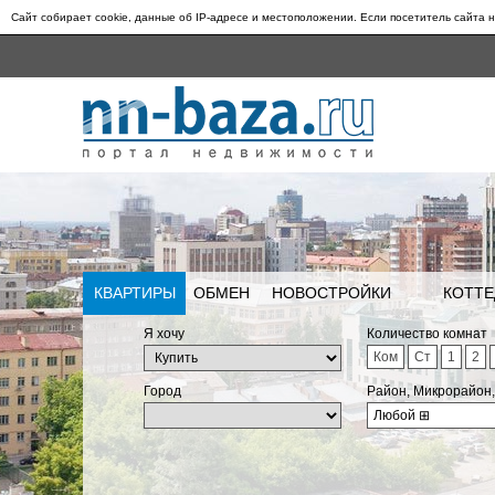
Сайт собирает cookie, данные об IP-адресе и местоположении. Если посетитель сайта н
КВАРТИРЫ
ОБМЕН
НОВОСТРОЙКИ
КОТТЕ
Я хочу
Количество комнат
Ком
Ст
1
2
Город
Район, Микрорайон
Любой
⊞