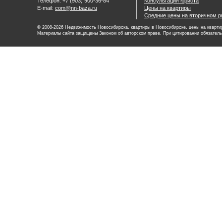
Телефон: +7 (903) 900-36-84
Консультация юриста
E-mail:
com@nn-baza.ru
Цены на квартиры
Средние цены на вторичном р
© 2008-2026 Недвижимость Новосибирска, квартиры в Новосибирске, цены на квартир
Материалы сайта защищены Законом об авторском праве. При цитировании обязатель