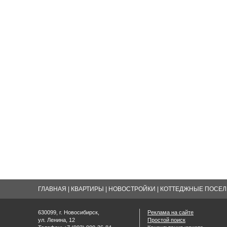
ГЛАВНАЯ
|
КВАРТИРЫ
|
НОВОСТРОЙКИ
|
КОТТЕДЖНЫЕ ПОСЕЛК
630099, г. Новосибирск,
Реклама на сайте
ул. Ленина, 12
Простой поиск