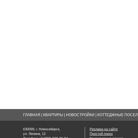
ГЛАВНАЯ
|
КВАРТИРЫ
|
НОВОСТРОЙКИ
|
КОТТЕДЖНЫЕ ПОСЕЛК
630099, г. Новосибирск,
Реклама на сайте
ул. Ленина, 12
Простой поиск