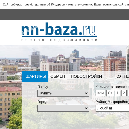
Сайт собирает cookie, данные об IP-адресе и местоположении. Если посетитель сайта н
КВАРТИРЫ
ОБМЕН
НОВОСТРОЙКИ
КОТТЕ
Я хочу
Количество комнат
Ком
Ст
1
2
Город
Район, Микрорайон
Любой
⊞