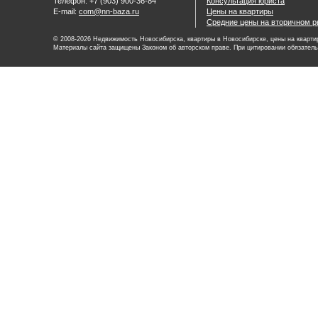
Телефон: +7 (903) 900-36-84
Консультация юриста
E-mail:
com@nn-baza.ru
Цены на квартиры
Средние цены на вторичном р
© 2008-2026 Недвижимость Новосибирска, квартиры в Новосибирске, цены на квартир
Материалы сайта защищены Законом об авторском праве. При цитировании обязатель