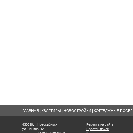
ГЛАВНАЯ
|
КВАРТИРЫ
|
НОВОСТРОЙКИ
|
КОТТЕДЖНЫЕ ПОСЕЛК
630099, г. Новосибирск,
Реклама на сайте
ул. Ленина, 12
Простой поиск