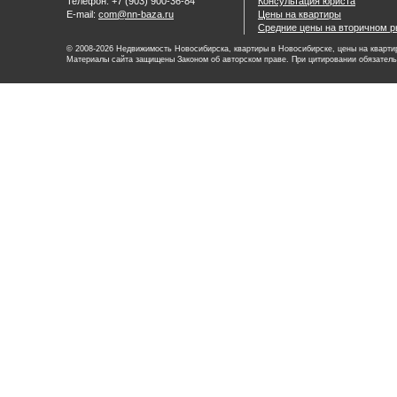
Телефон: +7 (903) 900-36-84
Консультация юриста
E-mail:
com@nn-baza.ru
Цены на квартиры
Средние цены на вторичном р
© 2008-2026 Недвижимость Новосибирска, квартиры в Новосибирске, цены на квартир
Материалы сайта защищены Законом об авторском праве. При цитировании обязатель