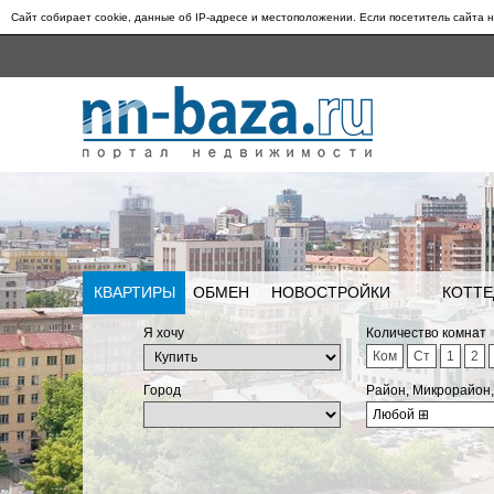
Сайт собирает cookie, данные об IP-адресе и местоположении. Если посетитель сайта н
КВАРТИРЫ
ОБМЕН
НОВОСТРОЙКИ
КОТТЕ
Я хочу
Количество комнат
Ком
Ст
1
2
Город
Район, Микрорайон
Любой
⊞