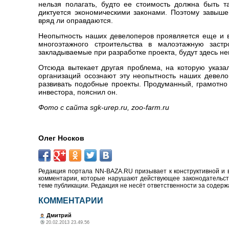
нельзя полагать, будто ее стоимость должна быть т
диктуется экономическими законами. Поэтому завыш
вряд ли оправдаются.
Неопытность наших девелоперов проявляется еще и в
многоэтажного строительства в малоэтажную зас
закладываемые при разработке проекта, будут здесь н
Отсюда вытекает другая проблема, на которую указ
организаций осознают эту неопытность наших девело
развивать подобные проекты. Продуманный, грамотно 
инвестора, пояснил он.
Фото с сайта sgk-urep.ru, zoo-farm.ru
Олег Носков
Редакция портала NN-BAZA.RU призывает к конструктивной и 
комментарии, которые нарушают действующее законодательство
теме публикации. Редакция не несёт ответственности за содер
КОММЕНТАРИИ
Дмитрий
20.02.2013 23.49.56