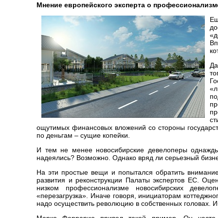
Мнение европейского эксперта о профессионализ
Ещ
до
«д
Вп
ко
Да
то
Го
«л
по
пр
пр
ст
ощутимых финансовых вложений со стороны государств
по деньгам – сущие копейки.
И тем не менее новосибирские девелоперы однажды 
надеялись? Возможно. Однако вряд ли серьезный бизн
На эти простые вещи и попытался обратить внимание
развития и реконструкции Палаты экспертов ЕС. Оц
низком профессионализме новосибирских девело
«перезагрузка». Иначе говоря, инициаторам коттеджног
надо осуществить революцию в собственных головах. И