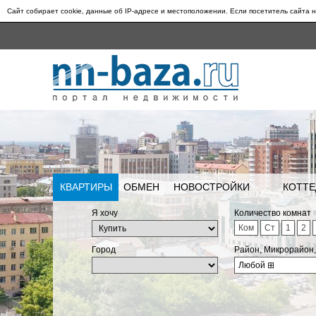
Сайт собирает cookie, данные об IP-адресе и местоположении. Если посетитель сайта н
КВАРТИРЫ
ОБМЕН
НОВОСТРОЙКИ
КОТТЕ
Я хочу
Количество комнат
Ком
Ст
1
2
Город
Район, Микрорайон
Любой
⊞