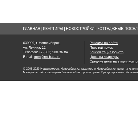
ГЛАВНАЯ
|
КВАРТИРЫ
|
НОВОСТРОЙКИ
|
КОТТЕДЖНЫЕ ПОСЕЛК
630099, г. Новосибирск,
Реклама на сайте
ул. Ленина, 12
Простой поиск
Телефон: +7 (903) 900-36-84
Консультация юриста
E-mail:
com@nn-baza.ru
Цены на квартиры
Средние цены на вторичном р
© 2008-2026 Недвижимость Новосибирска, квартиры в Новосибирске, цены на квартир
Материалы сайта защищены Законом об авторском праве. При цитировании обязатель