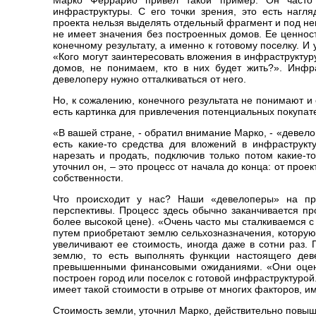
Марко Феррарио привел такой пример. Он часто 
инфраструктуры. С его точки зрения, это есть нагл
проекта нельзя выделять отдельный фрагмент и под не
не имеет значения без построенных домов. Ее ценност
конечному результату, а именно к готовому поселку. И 
«Кого могут заинтересовать вложения в инфраструктуру
домов, не понимаем, кто в них будет жить?». Инфра
девелоперу нужно отталкиваться от него.
Но, к сожалению, конечного результата не понимают и 
есть картинка для привлечения потенциальных покупат
«В вашей стране, - обратил внимание Марко, - «девело
есть какие-то средства для вложений в инфраструкт
нарезать и продать, подключив только потом какие-т
уточнил он, – это процесс от начала до конца: от про
собственности.
Что происходит у нас? Наши «девелоперы» на пр
перспективы. Процесс здесь обычно заканчивается пр
более высокой цене). «Очень часто мы сталкиваемся с 
путем приобретают землю сельхозназначения, которую 
увеличивают ее стоимость, иногда даже в сотни раз. 
землю, то есть выполнять функции настоящего де
превышенными финансовыми ожиданиями. «Они оценива
построен город или поселок с готовой инфраструктурой
имеет такой стоимости в отрыве от многих факторов, 
Стоимость земли, уточнил Марко, действительно повышае