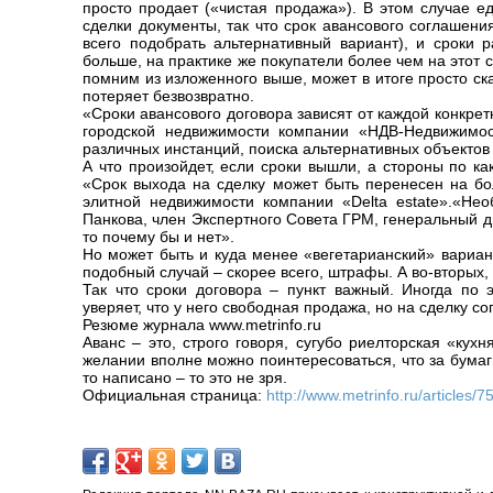
просто продает («чистая продажа»). В этом случае е
сделки документы, так что срок авансового соглашен
всего подобрать альтернативный вариант), и сроки 
больше, на практике же покупатели более чем на этот
помним из изложенного выше, может в итоге просто сказ
потеряет безвозвратно.
«Сроки авансового договора зависят от каждой конкрет
городской недвижимости компании «НДВ-Недвижимос
различных инстанций, поиска альтернативных объектов 
А что произойдет, если сроки вышли, а стороны по ка
«Срок выхода на сделку может быть перенесен на бо
элитной недвижимости компании «Delta estate».«Нео
Панкова, член Экспертного Совета ГРМ, генеральный д
то почему бы и нет».
Но может быть и куда менее «вегетарианский» вариант
подобный случай – скорее всего, штрафы. А во-вторых,
Так что сроки договора – пункт важный. Иногда по 
уверяет, что у него свободная продажа, но на сделку с
Резюме журнала www.metrinfo.ru
Аванс – это, строго говоря, сугубо риелторская «кух
желании вполне можно поинтересоваться, что за бумаг
то написано – то это не зря.
Официальная страница:
http://www.metrinfo.ru/articles/7