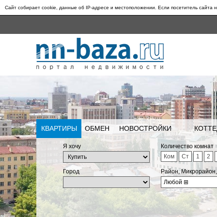
Сайт собирает cookie, данные об IP-адресе и местоположении. Если посетитель сайта н
КВАРТИРЫ
ОБМЕН
НОВОСТРОЙКИ
КОТТЕ
Я хочу
Количество комнат
Ком
Ст
1
2
Город
Район, Микрорайон
Любой
⊞