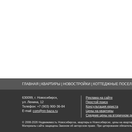
ГЛАВНАЯ
|
КВАРТИРЫ
|
НОВОСТРОЙКИ
|
КОТТЕДЖНЫЕ ПОСЕЛК
630099, г. Новосибирск,
Реклама на сайте
ул. Ленина, 12
Простой поиск
Телефон: +7 (903) 900-36-84
Консультация юриста
E-mail:
com@nn-baza.ru
Цены на квартиры
Средние цены на вторичном р
© 2008-2026 Недвижимость Новосибирска, квартиры в Новосибирске, цены на квартир
Материалы сайта защищены Законом об авторском праве. При цитировании обязатель