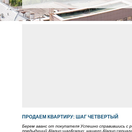
ПРОДАЕМ КВАРТИРУ: ШАГ ЧЕТВЕРТЫЙ
Берем аванс от покупателя Успешно справившись с 
предыдущий &laquo;шаг&raquo; нашего &laquo;сериал