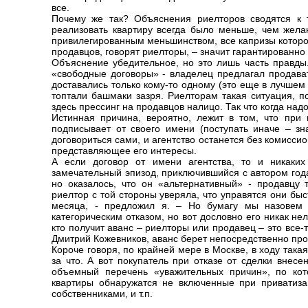
все.
Почему же так? Объяснения риелторов сводятся к
реализовать квартиру всегда было меньше, чем жел
привилегированным меньшинством, все капризы которог
продавцов, говорят риелторы, – значит гарантированно 
Объяснение убедительное, но это лишь часть правды.
«свободные договоры» - владелец предлагал продават
доставались только кому-то одному (это еще в лучшем
топтали башмаки зазря. Риелторам такая ситуация, п
здесь прессинг на продавцов налицо. Так что когда надо
Истинная причина, вероятно, лежит в том, что при
подписывает от своего имени (поступать иначе – зн
договориться сами, и агентство останется без комиссио
представляющее его интересы.
А если договор от имени агентства, то и никаких
замечательный эпизод, приключившийся с автором года
но оказалось, что он «альтернативный» - продавцу
риелтор с той стороны уверяла, что управятся они быс
месяца, - предложил я. – Но бумагу мы назовем 
категорическим отказом, но вот дословно его никак н
кто получит аванс – риелторы или продавец – это все
Дмитрий Кожевников, аванс берет непосредственно прод
Короче говоря, по крайней мере в Москве, в ходу така
за что. А вот покупатель при отказе от сделки внес
объемный перечень «уважительных причин», по кот
квартиры обнаружатся не включенные при приватиза
собственниками, и т.п.