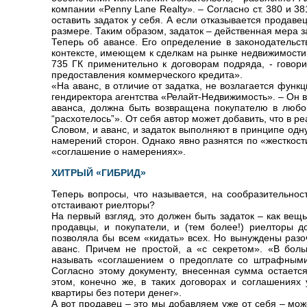
компании «Penny Lane Realty». – Согласно ст. 380 и 3
оставить задаток у себя. А если отказывается продав
размере. Таким образом, задаток – действенная мера з
Теперь об авансе. Его определение в законодательств
контексте, имеющем к сделкам на рынке недвижимости 
735 ГК применительно к договорам подряда, - говори
предоставления коммерческого кредита».
«На аванс, в отличие от задатка, не возлагается функ
гендиректора агентства «Релайт-Недвижимость». – Он 
аванса, должна быть возвращена покупателю в любом
“расхотелось”». От себя автор может добавить, что в р
Словом, и аванс, и задаток выполняют в принципе одн
намерений сторон. Однако явно разнятся по «жесткост
«соглашение о намерениях».
ХИТРЫЙ «ГИБРИД»
Теперь вопросы, что называется, на сообразительнос
отстаивают риелторы?
На первый взгляд, это должен быть задаток – как ве
продавцы, и покупатели, и (тем более!) риелторы 
позволяла бы всем «кидать» всех. Но вынуждены разо
аванс. Причем не простой, а «с секретом». «В бол
называть «соглашением о предоплате со штрафными 
Согласно этому документу, внесенная сумма остается
этом, конечно же, в таких договорах и соглашениях 
квартиры без потери денег».
А вот продавец – это мы добавляем уже от себя – мож