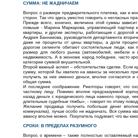
СУММА: НЕ ЖАДНИЧАЕМ
Вопрос о размере предварительного платежа, как и мно
сторон. Так что здесь уместно говорить о негласных пр
Прежде всего, конечно, величина этой суммы зависит
повыше - Марина Маркарова, управляющий партнер к
квартиры, и другие эксперты, работающие с дорогой 
Андрея Банникова, руководителя департамента вторичн
даже не проценты от цены квартиры, а доли процен
дорогом сегменте обитают состоятельные люди, как 
размер для любого рынка (автомобилей, мебели и 
недвижимость. А в экономе народ победнее, часто кро
категории суммой внушительной.
Второй важный аспект – обстоятельства сделки. Если и
сумму, которой бы хватило на авансы за несколько п
получить за нее именно деньги, вполне согласится и
общая сумма.
И последнее соображение. Риелторы говорят, что о
частному лицу. Помимо вполне предсказуемой корпо
назад деньги с юридического лица намного проще, чем
длительные судебные тяжбы», - говорит по этому пово
Желание продавца получить побольше денег вполне
коммуналка), лучше особо не жадничать. Вся сумма кв
авансу вполне можно. Покупатель подумает, что вы как
СРОКИ: В ПРЕДЕЛАХ РАЗУМНОГО
Вопрос о времени – также полностью оставляемый на 