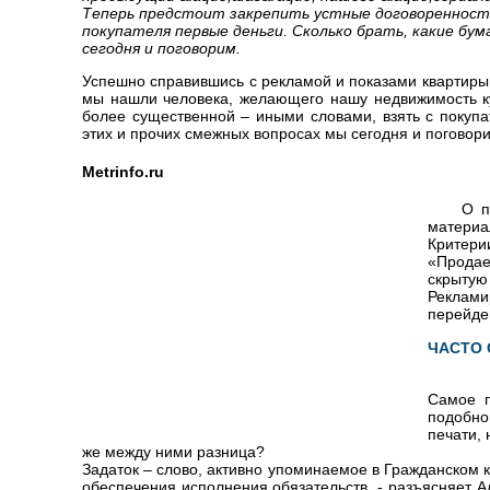
Теперь предстоит закрепить устные договоренности
покупателя первые деньги. Сколько брать, какие бум
сегодня и поговорим.
Успешно справившись с рекламой и показами квартир
мы нашли человека, желающего нашу недвижимость ку
более существенной – иными словами, взять с покупа
этих и прочих смежных вопросах мы сегодня и поговор
Metrinfo.ru
О преды
материа
Критери
«Продае
скрыту
Реклами
перейдем
ЧАСТО 
Самое п
подобно
печати,
же между ними разница?
Задаток – слово, активно упоминаемое в Гражданском код
обеспечения исполнения обязательств, - разъясняет 