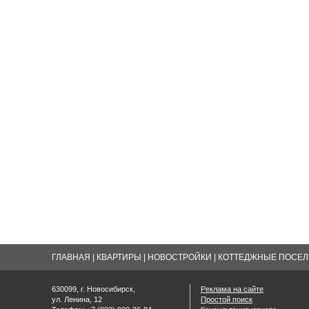
ГЛАВНАЯ
|
КВАРТИРЫ
|
НОВОСТРОЙКИ
|
КОТТЕДЖНЫЕ ПОСЕЛК
630099, г. Новосибирск,
Реклама на сайте
ул. Ленина, 12
Простой поиск