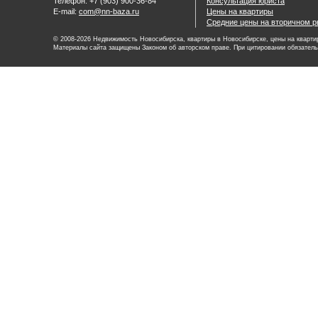
Телефон: +7 (903) 900-36-84
Консультация юриста
E-mail:
com@nn-baza.ru
Цены на квартиры
Средние цены на вторичном р
© 2008-2026 Недвижимость Новосибирска, квартиры в Новосибирске, цены на квартир
Материалы сайта защищены Законом об авторском праве. При цитировании обязатель