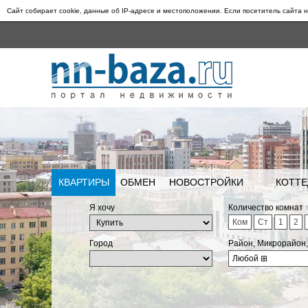
Сайт собирает cookie, данные об IP-адресе и местоположении. Если посетитель сайта н
КВАРТИРЫ
ОБМЕН
НОВОСТРОЙКИ
КОТТЕ
Я хочу
Количество комнат
Ком
Ст
1
2
Город
Район, Микрорайон
Любой
⊞