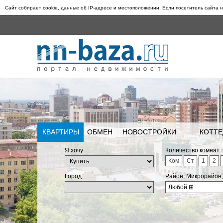
Сайт собирает cookie, данные об IP-адресе и местоположении. Если посетитель сайта н
КВАРТИРЫ
ОБМЕН
НОВОСТРОЙКИ
КОТТЕ
Я хочу
Количество комнат
Ком
Ст
1
2
Город
Район, Микрорайон
Любой
⊞