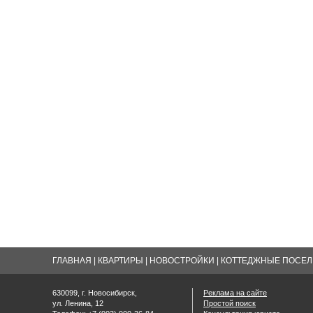
ГЛАВНАЯ
|
КВАРТИРЫ
|
НОВОСТРОЙКИ
|
КОТТЕДЖНЫЕ ПОСЕЛК
630099, г. Новосибирск,
Реклама на сайте
ул. Ленина, 12
Простой поиск