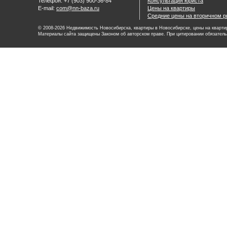
Телефон: +7 (903) 900-36-84
Консультация юриста
E-mail:
com@nn-baza.ru
Цены на квартиры
Средние цены на вторичном р
© 2008-2026 Недвижимость Новосибирска, квартиры в Новосибирске, цены на квартир
Материалы сайта защищены Законом об авторском праве. При цитировании обязатель