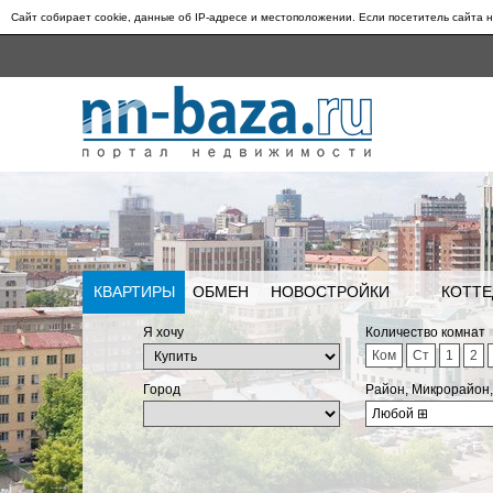
Сайт собирает cookie, данные об IP-адресе и местоположении. Если посетитель сайта н
КВАРТИРЫ
ОБМЕН
НОВОСТРОЙКИ
КОТТЕ
Я хочу
Количество комнат
Ком
Ст
1
2
Город
Район, Микрорайон
Любой
⊞