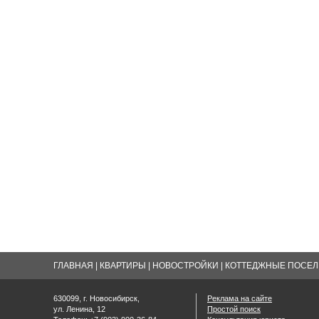
ГЛАВНАЯ
|
КВАРТИРЫ
|
НОВОСТРОЙКИ
|
КОТТЕДЖНЫЕ ПОСЕЛК
630099, г. Новосибирск,
Реклама на сайте
ул. Ленина, 12
Простой поиск