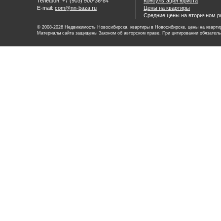
Телефон: +7 (903) 900-36-84
Консультация юриста
E-mail:
com@nn-baza.ru
Цены на квартиры
Средние цены на вторичном р
© 2008-2026 Недвижимость Новосибирска, квартиры в Новосибирске, цены на квартир
Материалы сайта защищены Законом об авторском праве. При цитировании обязатель