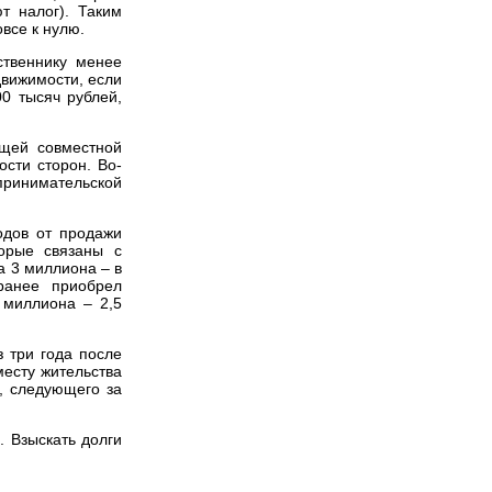
т налог). Таким
все к нулю.
твеннику менее
движимости, если
0 тысяч рублей,
бщей совместной
сти сторон. Во-
принимательской
одов от продажи
торые связаны с
а 3 миллиона – в
ранее приобрел
 миллиона – 2,5
з три года после
месту жительства
, следующего за
 Взыскать долги