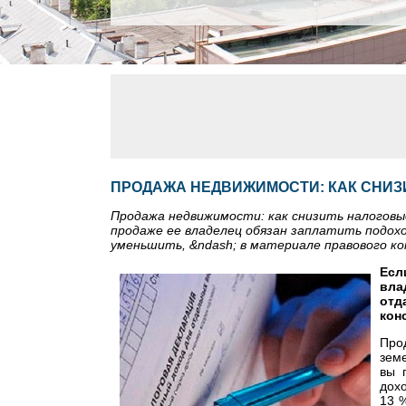
ПРОДАЖА НЕДВИЖИМОСТИ: КАК СНИЗ
Продажа недвижимости: как снизить налоговы
продаже ее владелец обязан заплатить подохо
уменьшить, &ndash; в материале правового ко
Есл
вла
отд
кон
Прод
зем
вы 
дох
13 