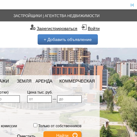
[x]
ЗАСТРОЙЩИКИ
|
АГЕНТСТВА НЕДВИЖИМОСТИ
Зарегистрироваться
Войти
+ Добавить объявление
РАЖИ
ЗЕМЛЯ
АРЕНДА
КОММЕРЧЕСКАЯ
отки)
Цена тыс. руб.
—
 комиссии
Только от собственников
Очистить