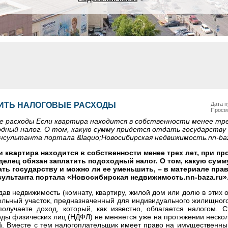
ИТЬ НАЛОГОВЫЕ РАСХОДЫ
Дата п
Просм
е расходы Если квартира находится в собственности менее тре
дный налог. О том, какую сумму придется отдать государству 
нсультанта портала &laquo;Новосибирская недвижимость.nn-baz
и квартира находится в собственности менее трех лет, при пр
делец обязан заплатить подоходный налог. О том, какую сумм
ать государству и можно ли ее уменьшить, – в материале пра
сультанта портала «Новосибирская недвижимость.nn-baza.ru»
ав недвижимость (комнату, квартиру, жилой дом или долю в этих о
ельный участок, предназначенный для индивидуального жилищного
получаете доход, который, как известно, облагается налогом. С
оды физических лиц (НДФЛ) не меняется уже на протяжении нескол
%. Вместе с тем налогоплательщик имеет право на имущественный