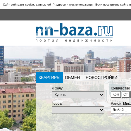
Сайт собирает cookie, данные об IP-адресе и местоположении. Если посетитель сайта н
КВАРТИРЫ
ОБМЕН
НОВОСТРОЙКИ
Я хочу
Количество
Ком
Ст
Город
Район, Мик
Любой
⊞