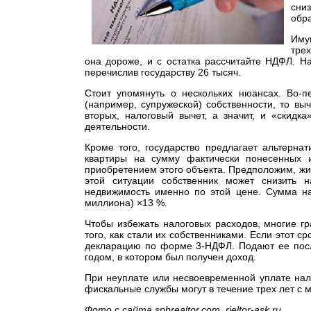
сни
обра
Иму
трех
она дороже, и с остатка рассчитайте НДФЛ. Н
перечислив государству 26 тысяч.
Стоит упомянуть о нескольких нюансах. Во-
(например, супружеской) собственности, то в
вторых, налоговый вычет, а значит, и «скид
деятельности.
Кроме того, государство предлагает альтерна
квартиры на сумму фактически понесенных и
приобретением этого объекта. Предположим, жил
этой ситуации собственник может снизить 
недвижимость именно по этой цене. Сумма на
миллиона) ×13 %.
Чтобы избежать налоговых расходов, многие гр
того, как стали их собственниками. Если этот с
декларацию по форме 3-НДФЛ. Подают ее после
годом, в котором был получен доход.
При неуплате или несвоевременной уплате нал
фискальные службы могут в течение трех лет с 
Фото с сайта spbrealtor.com, rieltor-ask.ru