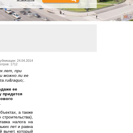
убликации: 24.04.2014
отров: 1712
х лет, при
и можно ли ее
a.ru&raquo;.
одаже ее
у придется
вового
.
бъектах, а также
 строительства),
тавка налога на
ьких лет и равна
 вычет, который