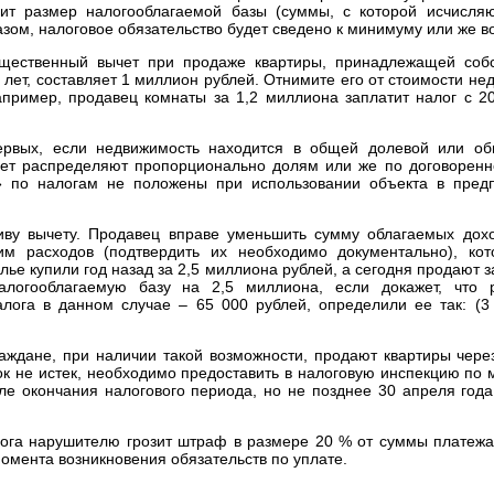
зит размер налогооблагаемой базы (суммы, с которой исчисляю
зом, налоговое обязательство будет сведено к минимуму или же во
щественный вычет при продаже квартиры, принадлежащей собс
 лет, составляет 1 миллион рублей. Отнимите его от стоимости не
апример, продавец комнаты за 1,2 миллиона заплатит налог с 20
первых, если недвижимость находится в общей долевой или о
ычет распределяют пропорционально долям или же по договоренно
ка» по налогам не положены при использовании объекта в пред
тиву вычету. Продавец вправе уменьшить сумму облагаемых дох
м расходов (подтвердить их необходимо документально), ко
ье купили год назад за 2,5 миллиона рублей, а сегодня продают з
налогооблагаемую базу на 2,5 миллиона, если докажет, что 
лога в данном случае – 65 000 рублей, определили ее так: (3
аждане, при наличии такой возможности, продают квартиры чере
рок не истек, необходимо предоставить в налоговую инспекцию по 
 окончания налогового периода, но не позднее 30 апреля года
ога нарушителю грозит штраф в размере 20 % от суммы платежа.
момента возникновения обязательств по уплате.