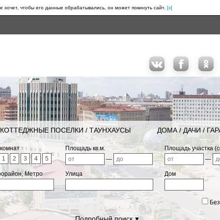
е хочет, чтобы его данные обрабатывались, он может покинуть сайт.
[x]
КОТТЕДЖНЫЕ ПОСЕЛКИ / ТАУНХАУСЫ
ДОМА / ДАЧИ / ГА
 комнат
Площадь кв.м.
Площадь участка (с
1
2
3
4
5
—
—
рорайон, Метро
Улица
Дом
Без
Подробный поиск
▼