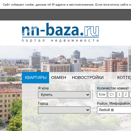
Сайт собирает cookie, данные об IP-адресе и местоположении. Если посетитель сайта н
КВАРТИРЫ
ОБМЕН
НОВОСТРОЙКИ
КОТТЕ
Я хочу
Количество комнат
Ком
Ст
1
2
Город
Район, Микрорайон
Любой
⊞