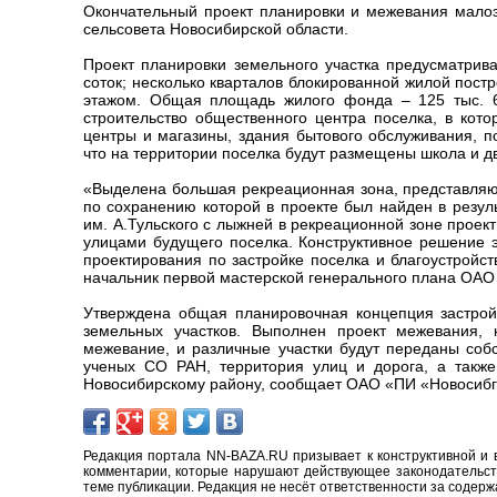
Окончательный проект планировки и межевания мало
сельсовета Новосибирской области.
Проект планировки земельного участка предусматрива
соток; несколько кварталов блокированной жилой пост
этажом. Общая площадь жилого фонда – 125 тыс. 66
строительство общественного центра поселка, в кото
центры и магазины, здания бытового обслуживания, п
что на территории поселка будут размещены школа и дв
«Выделена большая рекреационная зона, представляю
по сохранению которой в проекте был найден в резу
им. А.Тульского с лыжней в рекреационной зоне прое
улицами будущего поселка. Конструктивное решение э
проектирования по застройке поселка и благоустройс
начальник первой мастерской генерального плана ОА
Утверждена общая планировочная концепция застрой
земельных участков. Выполнен проект межевания, 
межевание, и различные участки будут переданы соб
ученых СО РАН, территория улиц и дорога, а также
Новосибирскому району, сообщает ОАО «ПИ «Новосибг
Редакция портала NN-BAZA.RU призывает к конструктивной и 
комментарии, которые нарушают действующее законодательство
теме публикации. Редакция не несёт ответственности за содер