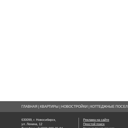
ГЛАВНАЯ
|
КВАРТИРЫ
|
НОВОСТРОЙКИ
|
КОТТЕДЖНЫЕ ПОСЕЛК
630099, г. Новосибирск,
Реклама на сайте
ул. Ленина, 12
Простой поиск