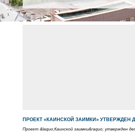
ПРОЕКТ «КАИНСКОЙ ЗАИМКИ» УТВЕРЖДЕН 
Проект &laquo;Каинской заимки&raquo; утвержден д