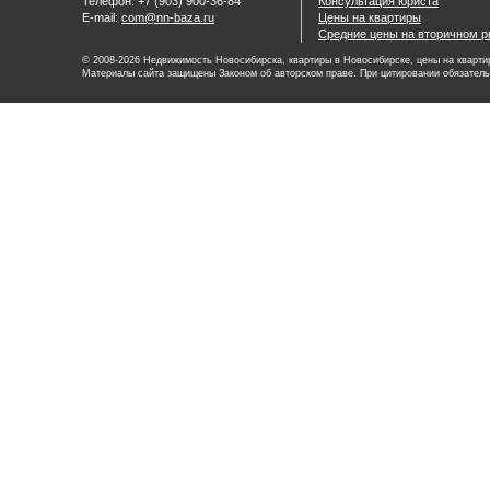
Телефон: +7 (903) 900-36-84
Консультация юриста
E-mail:
com@nn-baza.ru
Цены на квартиры
Средние цены на вторичном р
© 2008-2026 Недвижимость Новосибирска, квартиры в Новосибирске, цены на квартир
Материалы сайта защищены Законом об авторском праве. При цитировании обязатель