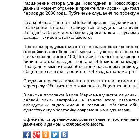
Расширение створа улицы Новогодней в Новосибирск
Данный момент отражен в проекте планировки централь
период до 2030 года. Публичные слушания по проекту 
Как сообщает портал «Новосибирская недвижимость.
планировки которой планируется обсудить, составл
Западно-Сибирской железной дороги; с юга – руслом 
запада – улицей Станиславского.
Проектом предусматривается не только расширение до
застройки на свободных земельных участках в предела
населения достигнет 153,35 тысячи человек при средн
жилищного фонда здесь составит 4,5 миллиона квадра
Площадь коммерческих объектов к расчетному периоду
общего пользования достигнет 7,4 квадратного метра н
Среди интересных моментов проекта стоит отметить 
через реку Обь высотного комплекса общественного наз
В районе проспекта Карла Маркса на участке от улиц
первой линии застройки, а вместо этого размести
арендуемых видов жилья и гостиниц, объекты общес
существующую застройку современными зданиями.
Офисные, спортивно-оздоровительные и гостиничные
Данченко и дамбы Октябрьского моста.