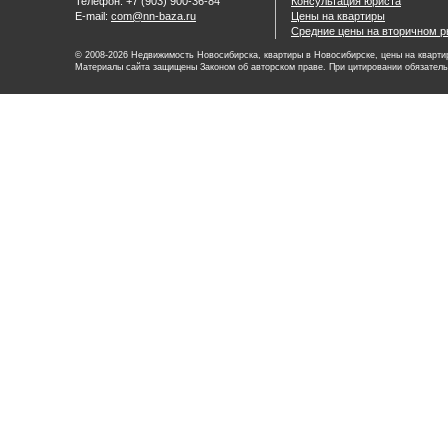
Телефон: +7 (903) 900-36-84
Консультация юриста
E-mail:
com@nn-baza.ru
Цены на квартиры
Средние цены на вторичном р
© 2008-2026 Недвижимость Новосибирска, квартиры в Новосибирске, цены на квартир
Материалы сайта защищены Законом об авторском праве. При цитировании обязатель