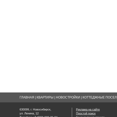
ГЛАВНАЯ
|
КВАРТИРЫ
|
НОВОСТРОЙКИ
|
КОТТЕДЖНЫЕ ПОСЕЛК
630099, г. Новосибирск,
Реклама на сайте
ул. Ленина, 12
Простой поиск