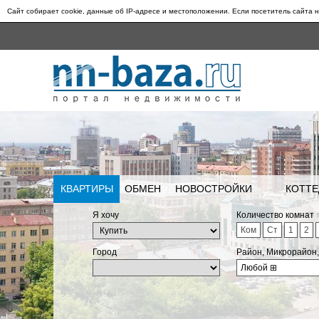
Сайт собирает cookie, данные об IP-адресе и местоположении. Если посетитель сайта н
КВАРТИРЫ
ОБМЕН
НОВОСТРОЙКИ
КОТТЕ
Я хочу
Количество комнат
Ком
Ст
1
2
Город
Район, Микрорайон
Любой
⊞