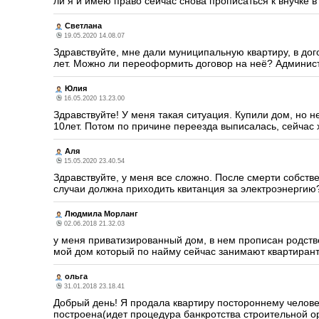
ли я и имею право сейчас снова прописаться к внучке в 
Светлана
19.05.2020 14.08.07
Здравствуйте, мне дали муниципальную квартиру, в до
лет. Можно ли переоформить договор на неё? Админист
Юлия
16.05.2020 13.23.00
Здравствуйте! У меня такая ситуация. Купили дом, но
10лет. Потом по причине переезда выписалась, сейчас 
Аля
15.05.2020 23.40.54
Здравствуйте, у меня все сложно. После смерти собств
случаи должна приходить квитанция за электроэнергию
Людмила Морланг
02.06.2018 21.32.03
у меня приватизированный дом, в нем прописан родстве
мой дом который по найму сейчас занимают квартиранты
ольга
31.01.2018 23.18.41
Добрый день! Я продала квартиру постороннему человеку
построена(идет процедура банкротства строительной о