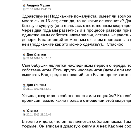
Андрей Мухин
25.10.2014 13.43.22
Здравствуйте! Подскажите пожалуйста, имеет ли возмо
моего сына 16 лет, если да, то на каких основаниях? 
бывшую супругу (она являлась ответственным квартирос
Через два года мы развелись и в процессе развода пр
единственным собственником жилья, остальные участник
дочери. В настоящий момент мы с сыном прописаны в д
ней (подскажите как это можно сделать?)... Спасибо.
Для Ульяны
28.02.2014 04.10.15
Сын бабушки является наследником первой очереди, т
собственником. Если других наследников (детей или му
выписать Вас, среди оснований, что Вы не проживаете п
Для Ульяны
21.11.2013 01.44.41
Ульяна, квартира в собственности или соцнайм? Кто со
прописан, важно какие права в отношении этой квартиры
Ульяна
20.11.2013 23.25.46
В том то и дело, что он не является собственником. Та
тюрьме. Он вписан в домовую книгу а я нет. Как мне со