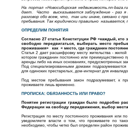
На портал «Новосибирская недвижимость.
nn
-
baza
.
ru
дает. Часто высказывается заблуждение - раз я 
разговор обо всем, что, так или иначе, связано с 
пребывания. Так юридически правильно называется, 
ОПРЕДЕЛИМ ПОНЯТИЯ
Согласно 27 статье Конституции РФ «каждый, кто 
свободно передвигаться, выбирать место преб
проживания» как « место, где гражданин постоян
Статья 2 дает расшифровку месту жительства - жилой
котором гражданин постоянно или преимущественно пр
аренды либо на иных основаниях, предусмотренных за
Под специализированными домами подразумеваются о
для одиноких престарелых, дом-интернат для инвалидов
Под местом пребывания закон подразумевает, к пр
проживаете лишь временно.
ПРОПИСКА: ОБЯЗАННОСТЬ ИЛИ ПРАВО?
Понятие регистрации граждан было подробно рас
Федерации на свободу передвижения, выбор места
Регистрация по месту постоянного проживания или по
уведомляете власти о том, что проживаете по тако
необходимо, чтобы четко был определен район прожив