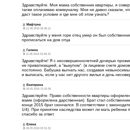
Здравствуйте. Моя мама собственник квартиры, я сове
тагже оплачиваю коммуналку. Мне не давно сказали, чт
даст такое условие и где мне об этом узнать?
Мафтуна
21.06.2016 04.08.12
Здравствуйте у меня горе отец умер он был собственни
прописаться на дом отца
Галина
11.06.2016 03.48.33
Здравствуйте! Я с несовершеннолетней дочерью прожив
не приватизацией, а "выкупом". (в лицевом счете домо
постоянно. Бабушка выгнать нас, создавая невыносимы
и выписать, если у нас нет другого жилья и дочь несо
Екатерина
30.05.2016 15.45.09
Здравствуйте. Право собственности квартиры оформлено
маме (оформлена дарственная). Брат стал собственнико
конце 2015 брат скончался. В соответствии с законодат
1/4). При принятии наследства может ли мать ребенка п
спасибо за ответ.
Елена
26.05.2016 05.51.52