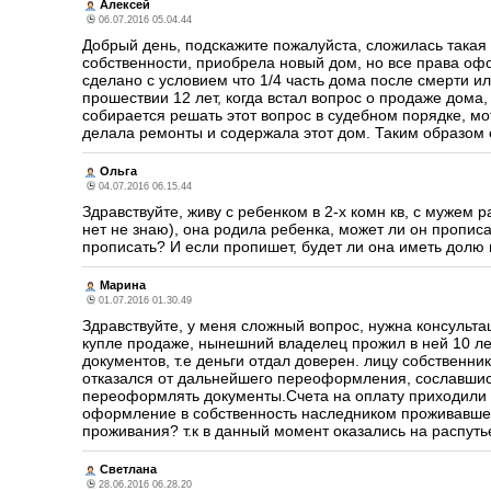
Алексей
06.07.2016 05.04.44
Добрый день, подскажите пожалуйста, сложилась такая 
собственности, приобрела новый дом, но все права оф
сделано с условием что 1/4 часть дома после смерти и
прошествии 12 лет, когда встал вопрос о продаже дома,
собирается решать этот вопрос в судебном порядке, мот
делала ремонты и содержала этот дом. Таким образом о
Ольга
04.07.2016 06.15.44
Здравствуйте, живу с ребенком в 2-х комн кв, с мужем 
нет не знаю), она родила ребенка, может ли он прописа
прописать? И если пропишет, будет ли она иметь долю 
Марина
01.07.2016 01.30.49
Здравствуйте, у меня сложный вопрос, нужна консульта
купле продаже, нынешний владелец прожил в ней 10 ле
документов, т.е деньги отдал доверен. лицу собственн
отказался от дальнейшего переоформления, сославшис
переоформлять документы.Счета на оплату приходили н
оформление в собственность наследником проживавшег
проживания? т.к в данный момент оказались на распуть
Cветлана
28.06.2016 06.28.20