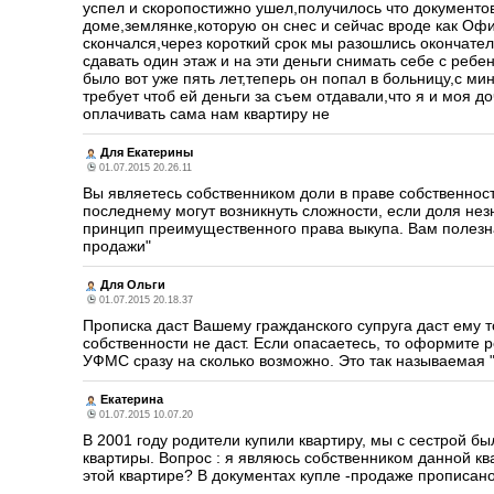
успел и скоропостижно ушел,получилось что документо
доме,землянке,которую он снес и сейчас вроде как Офи
скончался,через короткий срок мы разошлись окончател
сдавать один этаж и на эти деньги снимать себе с ребе
было вот уже пять лет,теперь он попал в больницу,с ми
требует чтоб ей деньги за съем отдавали,что я и моя до
оплачивать сама нам квартиру не
Для Екатерины
01.07.2015 20.26.11
Вы являетесь собственником доли в праве собственности
последнему могут возникнуть сложности, если доля не
принцип преимущественного права выкупа. Вам полезна
продажи"
Для Ольги
01.07.2015 20.18.37
Прописка даст Вашему гражданского супруга даст ему т
собственности не даст. Если опасаетесь, то оформите 
УФМС сразу на сколько возможно. Это так называемая 
Екатерина
01.07.2015 10.07.20
В 2001 году родители купили квартиру, мы с сестрой 
квартиры. Вопрос : я являюсь собственником данной кв
этой квартире? В документах купле -продаже прописано