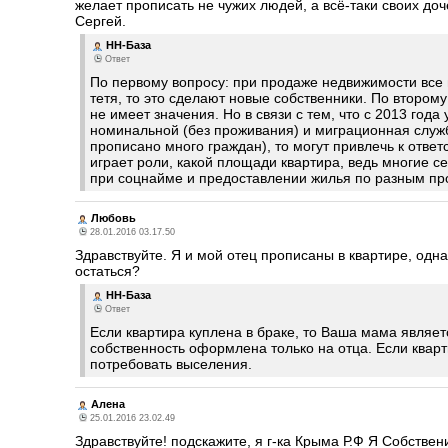
желает прописать не чужих людей, а всё-таки своих доч
Сергей.
НН-База
Ответ
По первому вопросу: при продаже недвижимости все
тетя, то это сделают новые собственники. По втором
не имеет значения. Но в связи с тем, что с 2013 года
номинальной (без проживания) и миграционная служб
прописано много граждан), то могут привлечь к отве
играет роли, какой площади квартира, ведь многие 
при соцнайме и предоставлении жилья по разным п
Любовь
28.01.2016 03.17.50
Здравствуйте. Я и мой отец прописаны в квартире, одна
остаться?
НН-База
Ответ
Если квартира куплена в браке, то Ваша мама являет
собственность оформлена только на отца. Если квар
потребовать выселения.
Алена
25.01.2016 23.02.49
Здравствуйте! подскажите, я г-ка Крыма Р.Ф Я Собствен