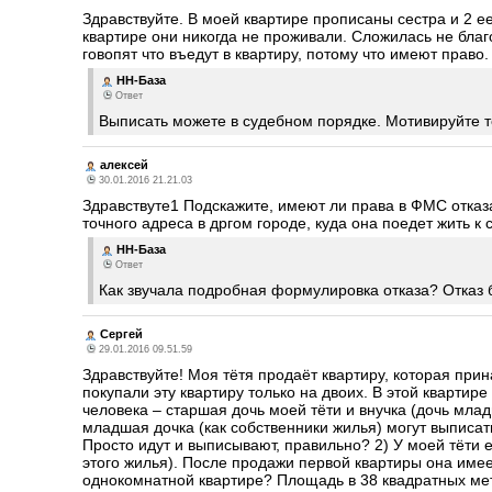
Здравствуйте. В моей квартире прописаны сестра и 2 е
квартире они никогда не проживали. Сложилась не бла
говопят что въедут в квартиру, потому что имеют право
НН-База
Ответ
Выписать можете в судебном порядке. Мотивируйте т
алексей
30.01.2016 21.21.03
Здравствуте1 Подскажите, имеют ли права в ФМС отказат
точного адреса в дргом городе, куда она поедет жить к
НН-База
Ответ
Как звучала подробная формулировка отказа? Отказ
Сергей
29.01.2016 09.51.59
Здравствуйте! Моя тётя продаёт квартиру, которая при
покупали эту квартиру только на двоих. В этой квартир
человека – старшая дочь моей тёти и внучка (дочь млад
младшая дочка (как собственники жилья) могут выписат
Просто идут и выписывают, правильно? 2) У моей тёти
этого жилья). После продажи первой квартиры она имеет
однокомнатной квартире? Площадь в 38 квадратных мет