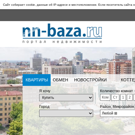
Сайт собирает cookie, данные об IP-адресе и местоположении. Если посетитель сайта н
КВАРТИРЫ
ОБМЕН
НОВОСТРОЙКИ
КОТТЕ
Я хочу
Количество комнат
Ком
Ст
1
2
Город
Район, Микрорайон
Любой
⊞