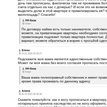
дочь там прописаны, фактически там не проживаем боле
счета отдельно на нас с дочерью? И если это не возмож
выделить долю в этой квартире и приватизировать её? 
жилплощадь? Спасибо!
НН-База
Ответ
По договору найма есть только наниматели, собствен
можете, на приватизацию квартиры необходимо согла
приватизации подлежит только квартира полностью. 
вариант, можете обратиться в мэрию с просьбой сд
Елена
15.01.2016 20.29.27
Подскажите моя мама является единственным собствен
Может ли моя мама без моего согласия прописать пост
НН-База
Ответ
Ваша мама полноправный собственник и имеет право 
кроме права проживать по данному адресу.
Алина
24.10.2015 04.58.58
Скажите пожалуйста ,как я могу прописаться в квартир
нотариально приняла наследство,но не могу оформить 