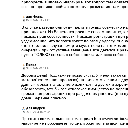
приобрести в ипотеку квартиру и вот вопрос там обяза
сын, он прописан сейчас по месту проживания, там пр
для Ирины
10.11.2014 17.48.32
В случае развода они будут делить только совместно на
принадлежит. Из Вашего вопроса не совсем понятно, кт
никаких прав собственности. Никакая регистрация при р
увдеомление, что человек живет по этому адресу, она д
что-то только в случае смерти мужа, если на тот момент
очереди и при отсутствие завещания все делится в равн
нужно ТОЛЬКО согласие собственника или всех собстве
Ирина
08.11.2014 02.12.34
Добрый день! Подскажите пожалуйста. У меня такая сит
матери(постоянная прописка), но живем мы с ним в друг
данный момент, отец у него женился на другой и зареги
обезопасить, что бы все отцовское имущество не перешл
временная регистрация при разделе имущества (или нуж
доме. Заранее спасибо.
Для Андрея
25.10.2014 16.26.37
Прочтите внимательно этот материал http://www.nn-baza.r
квартире не проживаете, то она может попытаться пойти