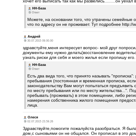
хочет его выписать так как мы развелись.........он уеха
НН-База
Ответ
Можете, на основании того, что утрачены семейные 
что по адресу он не проживает. Тут подробнее http://w
Андрей
30.07.2015 09.00.00
здравстуйте,меня интересует вопрос- мой друг попроси
документы ему нужно делать(восстановление водительск
узнать риски для себя и моего жилья если пропишу его.
НН-База
Ответ
Есть два вида того, что принято называть "прописка"
пребывания (постоянная и временная прописка, если 
законодательству Вам могут попытаться предъявить 
по месту пребывания или по месту жительства...". П
пребывать (проживать) в этом помещении, либо реги
намерения собственника жилого помещения предоста
лица.
Олеся
02.07.2015 23.59.26
Здравствуйте,помогите пожалуйста разобраться. Я была
дом,с сыновьями он не общался. Он прописал в это до