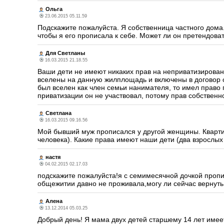
Ольга
23.06.2015 05.11.59
Подскажите пожалуйста. Я собственница частного дома
чтобы я его прописала к себе. Может ли он претендовать
Для Светланы
16.03.2015 21.18.55
Ваши дети не имеют никаких прав на неприватизирован
вселены на данную жилплощадь и включены в договор с
был вселен как член семьи нанимателя, то имел право п
приватизации он не участвовал, потому прав собственн
Светлана
16.03.2015 09.16.56
Мой бывший муж прописался у другой женщины. Квартир
человека). Какие права имеют наши дети (два взрослы
настя
04.02.2015 02.17.03
подскажите пожалуйста!я с семимесячной дочкой пропи
общежитии давно не проживала,могу ли сейчас вернуть
Алена
13.12.2014 05.03.25
Добрый день! Я мама двух детей старшему 14 лет имеет