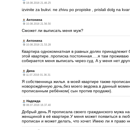
18.08.2016 21.46.25
izvinite za bukvi. ne zhivu po propiske , prislali dolg na kvar
Антонина
10.08.2016 21.56.50
Сможет ли выписать меня муж?
Антонина
10.08.2016 21.53.28
Квартира однокомнатная в равных долях принадлежит 
этой квартире..прописка постоянная.....я там прожива
собирается меня выписать через суд. А у меня нет друг
Дина
11.07.2016 01.36.31
Я собственница жилья. в моей квартире также прописан
новорождённую дочь,без моего ведома.в данный момент
прописанным ребёнком( сын против продажи).
Надежда
08.07.2016 16.37.40
Добрый день.Я прописала своего гражданского мужа на
женщиной в её квартире.У меня может появиться в любое
прописан и может делать, что хочет. Имею ли я право н