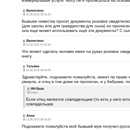
коммунальные услуги. Могу ли я прописаться на основа
Валентина
31.08.2015 06.50.43
Бывшая невестка просит документы розовое свидетелист
(для школы или для гражданства для сына) он прописан 
она еще может использовать ещё эти документы? С сы
Валентина
31.08.2015 01.52.42
Что может сделать человек имея на руках розовое свид
книгу.
Татьяна
16.08.2015 09.00.00
Здравствуйте, подскажите пожалуйста, имеет ли право 
умерла, и отец в том доме не прописан, и у бабушки, 
НН-База
Ответ
Если отец является совладельцем (то есть у него есть
совладельцев.
Анна
15.08.2015 09.00.00
Подскажите пожалуйста мой бывший муж получил русск