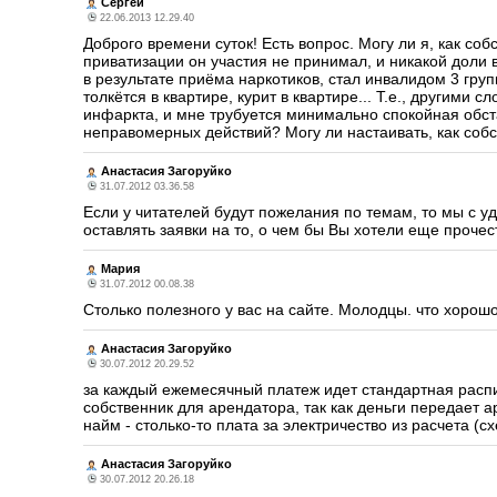
Сергей
22.06.2013 12.29.40
Доброго времени суток! Есть вопрос. Могу ли я, как со
приватизации он участия не принимал, и никакой доли 
в результате приёма наркотиков, стал инвалидом 3 гру
толкётся в квартире, курит в квартире... Т.е., други
инфаркта, и мне трубуется минимально спокойная обста
неправомерных действий? Могу ли настаивать, как соб
Анастасия Загоруйко
31.07.2012 03.36.58
Если у читателей будут пожелания по темам, то мы с 
оставлять заявки на то, о чем бы Вы хотели еще прочес
Мария
31.07.2012 00.08.38
Столько полезного у вас на сайте. Молодцы. что хорош
Анастасия Загоруйко
30.07.2012 20.29.52
за каждый ежемесячный платеж идет стандартная распи
собственник для арендатора, так как деньги передает а
найм - столько-то плата за электричество из расчета (сх
Анастасия Загоруйко
30.07.2012 20.26.18