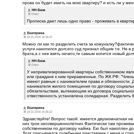
прова он будет иметь на мою квартиру? и есть ли у мен
НН-База
Ответ
Прописка дает лишь одно право - проживать в квартир
Екатерина
18.01.2016 18.39.47
Можно ли как то разделить счета за комуналку?фактиче
услуги.накопился долг,его суд признал общим т.е. Не в 
брата,а с нее взять нечего,те самым копится новый долг
НН-База
Ответ
У неприватизированной квартиры собственником явл
или граждане к ним приравненные. По ЖК РФ: "Член
имеют равные с нанимателем права и обязанности. 
нанимателя жилого помещения по договору социальн
обязательствам, вытекающим из договора социальног
отвественность установлена солидарная. Разделить
Екатерина
18.01.2016 16.09.22
Здравствуйте! Вопрос такой: имеется двухкомнатная не 
них трое несовершеннолетних.Фактически там проживае
собственником по договору найма. Ею был накоплен до
Долг списывается судебными приставами с меня и старш