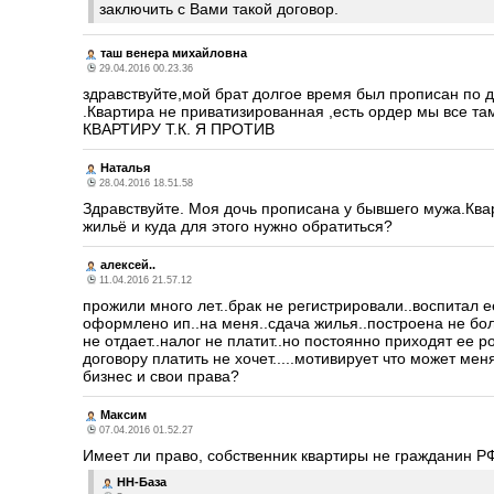
заключить с Вами такой договор.
таш венера михайловна
29.04.2016 00.23.36
здравствуйте,мой брат долгое время был прописан по д
.Квартира не приватизированная ,есть ордер мы в
КВАРТИРУ Т.К. Я ПРОТИВ
Наталья
28.04.2016 18.51.58
Здравствуйте. Моя дочь прописана у бывшего мужа.Ква
жильё и куда для этого нужно обратиться?
алексей..
11.04.2016 21.57.12
прожили много лет..брак не регистрировали..воспитал е
оформлено ип..на меня..сдача жилья..построена не боль
не отдает..налог не платит..но постоянно приходят ее р
договору платить не хочет.....мотивирует что может мен
бизнес и свои права?
Максим
07.04.2016 01.52.27
Имеет ли право, собственник квартиры не гражданин РФ
НН-База